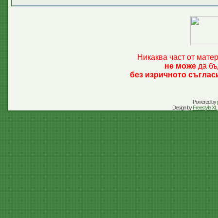
Никаква част от мате
не може
да бъ
без изричното съглас
Powered by
Design by
Freestyle XL