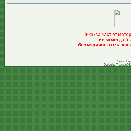
Никаква част от мате
не може
да бъ
без изричното съглас
Powered by
Design by
Freestyle XL