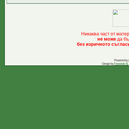
Никаква част от мате
не може
да бъ
без изричното съглас
Powered by
Design by
Freestyle XL