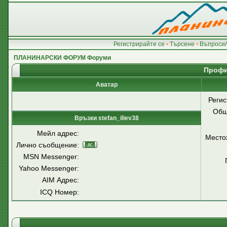
Регистрирайте се
•
Търсене
•
Въпроси/
ПЛАНИНАРСКИ ФОРУМ Форуми
Профил
Аватар
Регис
Общ
Връзки stefan_iliev38
Мейл адрес:
Место
Лично съобщение:
MSN Messenger:
Yahoo Messenger:
AIM Адрес:
ICQ Номер: