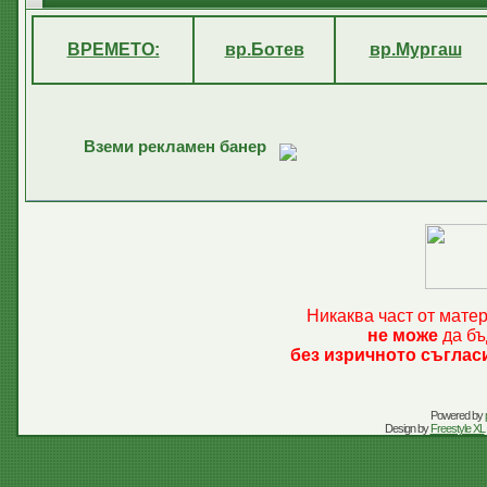
ВРЕМЕТО:
вр.Ботев
вр.Мургаш
Вземи рекламен банер
Никаква част от мате
не може
да бъ
без изричното съглас
Powered by
Design by
Freestyle XL