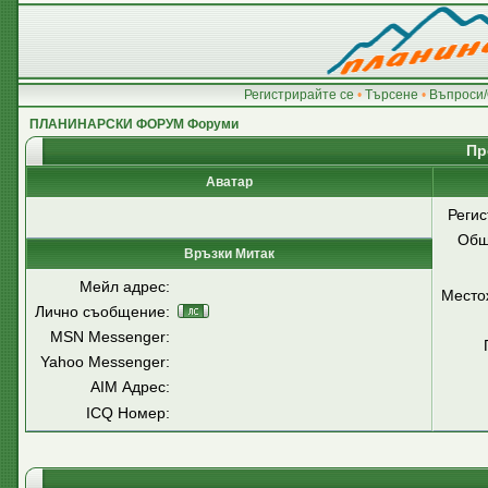
Регистрирайте се
•
Търсене
•
Въпроси/
ПЛАНИНАРСКИ ФОРУМ Форуми
Пр
Аватар
Регис
Общ
Връзки Митак
Мейл адрес:
Место
Лично съобщение:
MSN Messenger:
Yahoo Messenger:
AIM Адрес:
ICQ Номер: