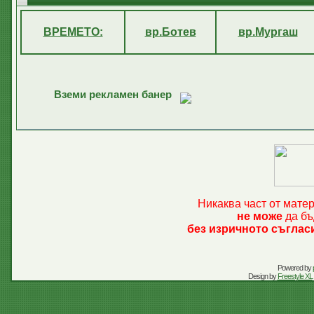
ВРЕМЕТО:
вр.Ботев
вр.Мургаш
Вземи рекламен банер
Никаква част от мате
не може
да бъ
без изричното съглас
Powered by
Design by
Freestyle XL