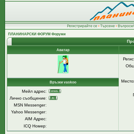
Регистрирайте се
•
Търсене
•
Въпроси/
ПЛАНИНАРСКИ ФОРУМ Форуми
Пр
Аватар
Регис
Общ
Место
Връзки vaskoo
Мейл адрес:
Лично съобщение:
MSN Messenger:
Yahoo Messenger:
AIM Адрес:
ICQ Номер: