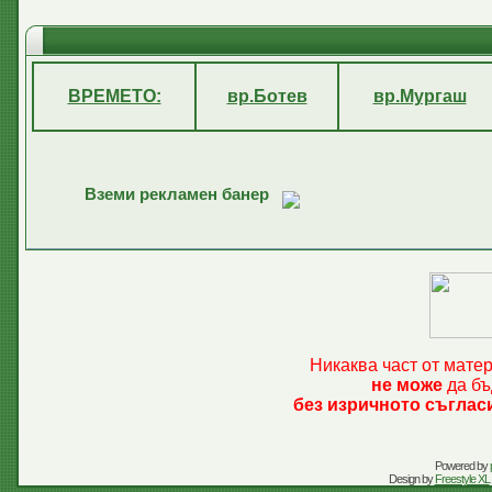
ВРЕМЕТО:
вр.Ботев
вр.Мургаш
Вземи рекламен банер
Никаква част от мате
не може
да бъ
без изричното съглас
Powered by
Design by
Freestyle XL