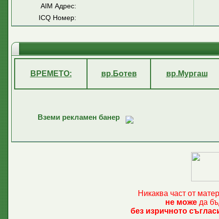
AIM Адрес:
ICQ Номер:
ВРЕМЕТО:
вр.Ботев
вр.Мургаш
Вземи рекламен банер
Никаква част от мате
не може
да бъ
без изричното съглас