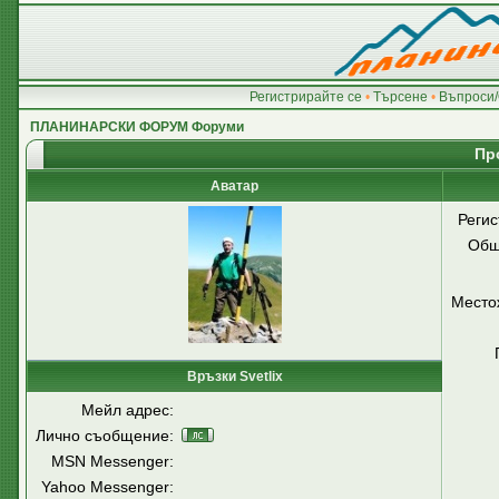
Регистрирайте се
•
Търсене
•
Въпроси/
ПЛАНИНАРСКИ ФОРУМ Форуми
Пр
Аватар
Регис
Общ
Место
Връзки Svetlix
Мейл адрес:
Лично съобщение:
MSN Messenger:
Yahoo Messenger: