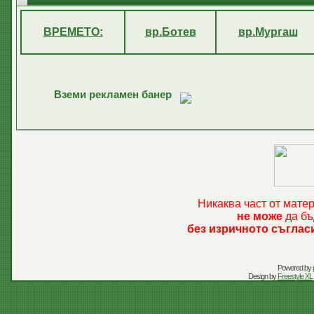
ВРЕМЕТО:
вр.Ботев
вр.Мургаш
Вземи рекламен банер
Никаква част от мате
не може
да бъ
без изричното съглас
Powered by
Design by
Freestyle XL