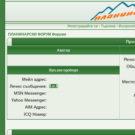
Регистрирайте се
•
Търсене
•
Въпроси/
ПЛАНИНАРСКИ ФОРУМ Форуми
Про
Аватар
Регис
Общ
Връзки ogobogo
Мейл адрес:
Место
Лично съобщение:
MSN Messenger:
Yahoo Messenger:
AIM Адрес:
ICQ Номер: