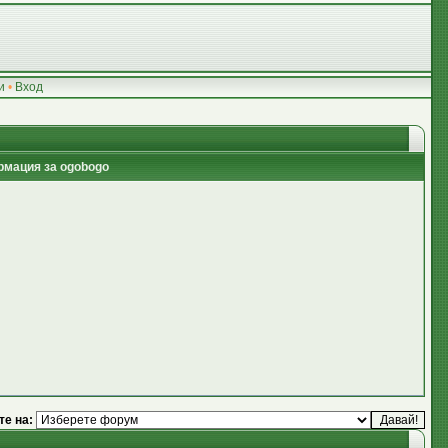
и
•
Вход
мация за ogobogo
те на: