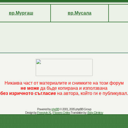
вр.Мургаш
вр.Мусала
Никаква част от материалите и снимките на този форум
не може
да бъде копирана и използвана
без изричното съгласие
на автора, който ги е публикувал.
Powered by
phpBB
© 2001, 2005 phpBB Group
Design by
Freestyle XL
/
Flowers Online
.Translation by:
Boby Dimitrov