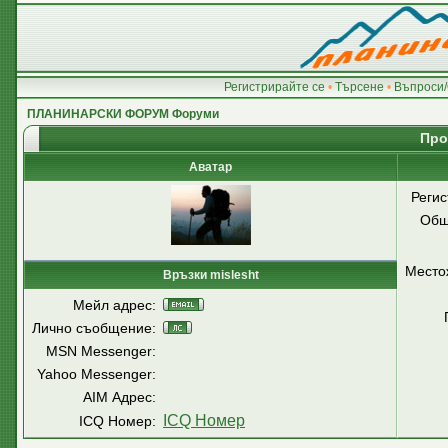
Регистрирайте се
•
Търсене
•
Въпроси/
ПЛАНИНАРСКИ ФОРУМ Форуми
Про
Аватар
Регис
Общ
Место
Връзки mislesht
Мейл адрес:
Лично съобщение:
MSN Messenger:
Yahoo Messenger:
AIM Адрес:
ICQ Номер
ICQ Номер: