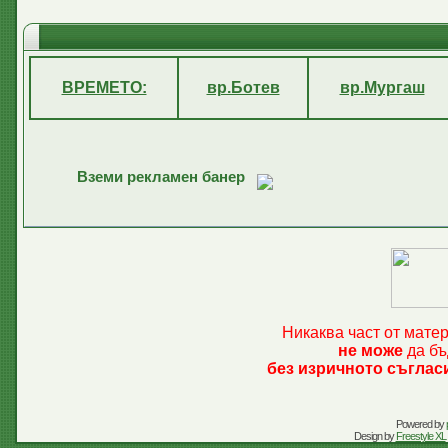
ВРЕМЕТО:
вр.Ботев
вр.Мургаш
Вземи рекламен банер
Никаква част от мате
не може
да бъ
без изричното съглас
Powered by
Design by
Freestyle XL