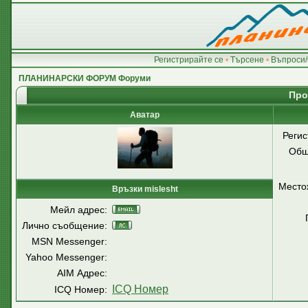
Регистрирайте се
•
Търсене
•
Въпроси/
ПЛАНИНАРСКИ ФОРУМ Форуми
Про
Аватар
Регис
Общ
Место
Връзки mislesht
Мейл адрес:
Лично съобщение:
MSN Messenger:
Yahoo Messenger:
AIM Адрес:
ICQ Номер
ICQ Номер: