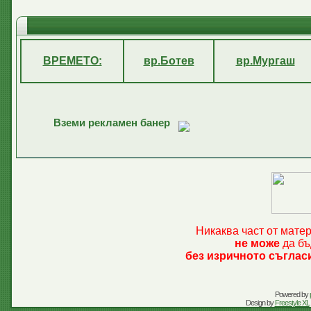
ВРЕМЕТО:
вр.Ботев
вр.Мургаш
Вземи рекламен банер
Никаква част от мате
не може
да бъ
без изричното съглас
Powered by
Design by
Freestyle XL