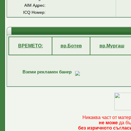
AIM Адрес:
ICQ Номер:
ВРЕМЕТО:
вр.Ботев
вр.Мургаш
Вземи рекламен банер
Никаква част от мате
не може
да бъ
без изричното съглас