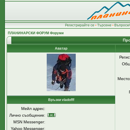
Регистрирайте се
•
Търсене
•
Въпроси/
ПЛАНИНАРСКИ ФОРУМ Форуми
Про
Аватар
Регис
Общ
Место
Връзки vladofff
Мейл адрес:
Лично съобщение:
MSN Messenger:
Yahoo Messenger: