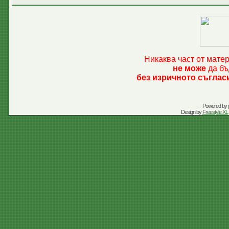
Никаква част от мате
не може
да бъ
без изричното съглас
Powered by
Design by
Freestyle XL