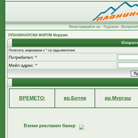
Регистрирайте се
•
Търсене
•
Въпроси/
ПЛАНИНАРСКИ ФОРУМ Форуми
Изпрате
Полетата, маркирани с * са задължителни
Потребител: *
Мейл адрес: *
ВРЕМЕТО:
вр.Ботев
вр.Мургаш
Вземи рекламен банер