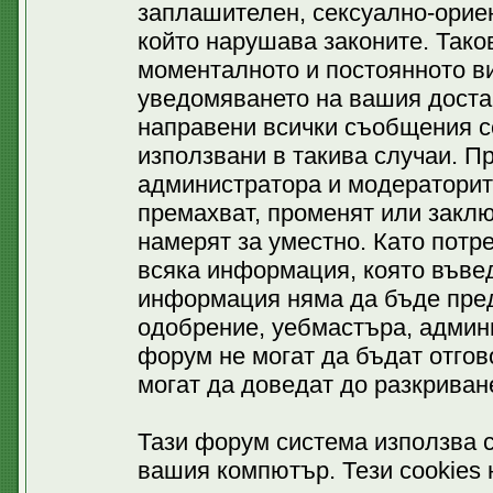
заплашителен, сексуално-ориен
който нарушава законите. Тако
моменталното и постоянното ви
уведомяването на вашия доставч
направени всички съобщения се
използвани в такива случаи. П
администратора и модераторит
премахват, променят или заклю
намерят за уместно. Като потр
всяка информация, която въвед
информация няма да бъде пред
одобрение, уебмастъра, админ
форум не могат да бъдат отгово
могат да доведат до разкриван
Тази форум система използва c
вашия компютър. Тези cookies