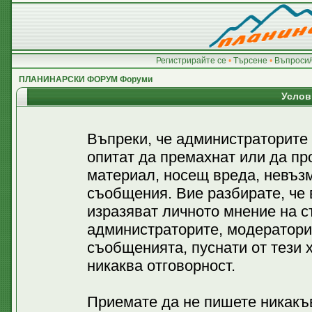
Регистрирайте се
•
Търсене
•
Въпроси/
ПЛАНИНАРСКИ ФОРУМ Форуми
Услов
Въпреки, че администраторите
опитат да премахнат или да пр
материал, носещ вреда, невъз
съобщения. Вие разбирате, че
изразяват личното мнение на с
администраторите, модератори
съобщенията, пуснати от тези х
никаква отговорност.
Приемате да не пишете никакъв