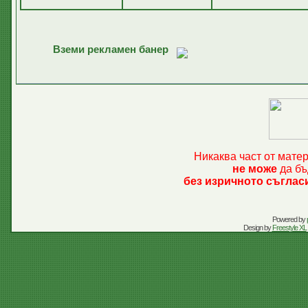
Вземи рекламен банер
Никаква част от мате
не може
да бъ
без изричното съглас
Powered by
Design by
Freestyle XL