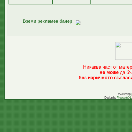
Вземи рекламен банер
Никаква част от мате
не може
да бъ
без изричното съглас
Powered by
Design by
Freestyle XL