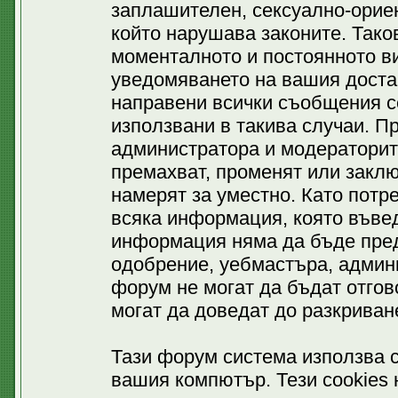
заплашителен, сексуално-ориен
който нарушава законите. Тако
моменталното и постоянното ви
уведомяването на вашия доставч
направени всички съобщения се
използвани в такива случаи. П
администратора и модераторит
премахват, променят или заклю
намерят за уместно. Като потр
всяка информация, която въвед
информация няма да бъде пред
одобрение, уебмастъра, админ
форум не могат да бъдат отгово
могат да доведат до разкриван
Тази форум система използва c
вашия компютър. Тези cookies