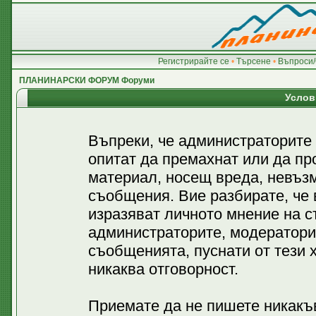
Регистрирайте се
•
Търсене
•
Въпроси/
ПЛАНИНАРСКИ ФОРУМ Форуми
Услов
Въпреки, че администраторите
опитат да премахнат или да пр
материал, носещ вреда, невъз
съобщения. Вие разбирате, че
изразяват личното мнение на с
администраторите, модератори
съобщенията, пуснати от тези х
никаква отговорност.
Приемате да не пишете никакъв