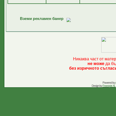
Вземи рекламен банер
Никаква част от мате
не може
да бъ
без изричното съглас
Powered by
Design by
Freestyle XL