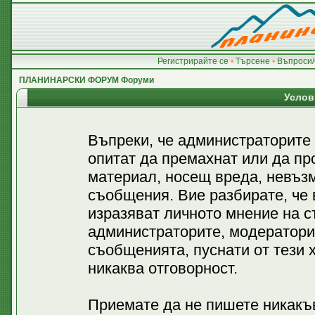
Регистрирайте се
•
Търсене
•
Въпроси/
ПЛАНИНАРСКИ ФОРУМ Форуми
Услов
Въпреки, че администраторите
опитат да премахнат или да пр
материал, носещ вреда, невъз
съобщения. Вие разбирате, че
изразяват личното мнение на с
администраторите, модератори
съобщенията, пуснати от тези х
никаква отговорност.
Приемате да не пишете никакъв