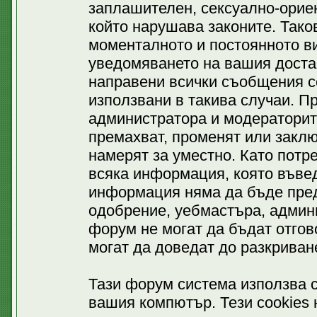
заплашителен, сексуално-ориен
който нарушава законите. Тако
моменталното и постоянното ви
уведомяването на вашия доставч
направени всички съобщения се
използвани в такива случаи. П
администратора и модераторит
премахват, променят или заклю
намерят за уместно. Като потр
всяка информация, която въвед
информация няма да бъде пред
одобрение, уебмастъра, админ
форум не могат да бъдат отгово
могат да доведат до разкриван
Тази форум система използва c
вашия компютър. Тези cookies