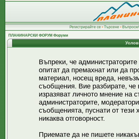
Регистрирайте се
•
Търсене
•
Въпроси/
ПЛАНИНАРСКИ ФОРУМ Форуми
Услов
Въпреки, че администраторите
опитат да премахнат или да пр
материал, носещ вреда, невъз
съобщения. Вие разбирате, че
изразяват личното мнение на с
администраторите, модератори
съобщенията, пуснати от тези х
никаква отговорност.
Приемате да не пишете никакъв