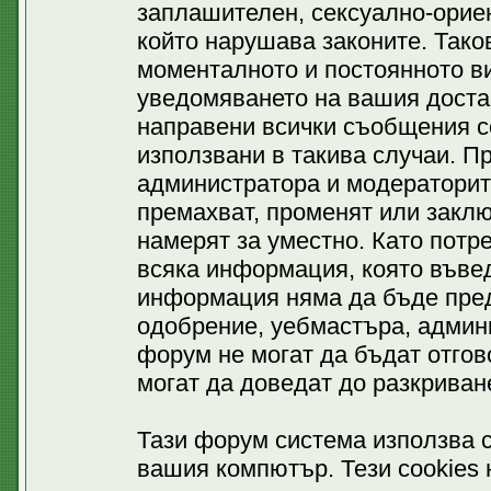
заплашителен, сексуално-ориен
който нарушава законите. Тако
моменталното и постоянното ви
уведомяването на вашия доставч
направени всички съобщения се
използвани в такива случаи. П
администратора и модераторит
премахват, променят или заклю
намерят за уместно. Като потр
всяка информация, която въвед
информация няма да бъде пред
одобрение, уебмастъра, админ
форум не могат да бъдат отгово
могат да доведат до разкриван
Тази форум система използва c
вашия компютър. Тези cookies