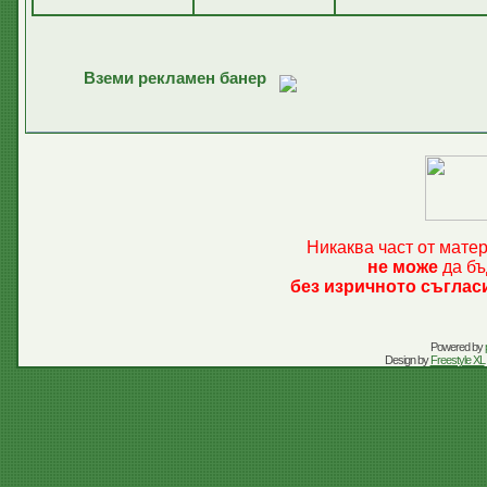
Вземи рекламен банер
Никаква част от мате
не може
да бъ
без изричното съглас
Powered by
Design by
Freestyle XL