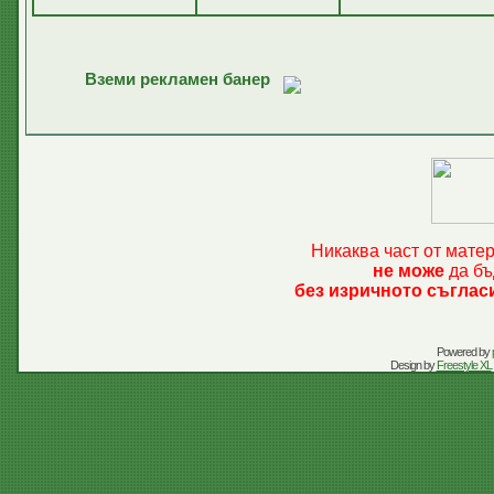
Вземи рекламен банер
Никаква част от мате
не може
да бъ
без изричното съглас
Powered by
Design by
Freestyle XL