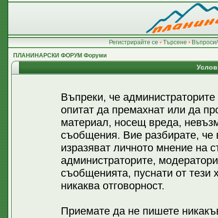
Регистрирайте се
•
Търсене
•
Въпроси/
ПЛАНИНАРСКИ ФОРУМ Форуми
Услов
Въпреки, че администраторите
опитат да премахнат или да пр
материал, носещ вреда, невъз
съобщения. Вие разбирате, че
изразяват личното мнение на с
администраторите, модератори
съобщенията, пуснати от тези х
никаква отговорност.
Приемате да не пишете никакъв