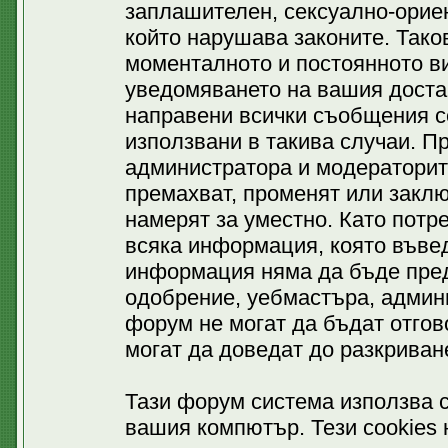
заплашителен, сексуално-ориен
който нарушава законите. Тако
моменталното и постоянното ви
уведомяването на вашия доставч
направени всички съобщения се
използвани в такива случаи. П
администратора и модераторит
премахват, променят или заклю
намерят за уместно. Като потр
всяка информация, която въвед
информация няма да бъде пред
одобрение, уебмастъра, админ
форум не могат да бъдат отгово
могат да доведат до разкриван
Тази форум система използва c
вашия компютър. Тези cookies