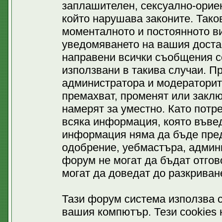
заплашителен, сексуално-ориен
който нарушава законите. Тако
моменталното и постоянното ви
уведомяването на вашия доставч
направени всички съобщения се
използвани в такива случаи. П
администратора и модераторит
премахват, променят или заклю
намерят за уместно. Като потр
всяка информация, която въвед
информация няма да бъде пред
одобрение, уебмастъра, админ
форум не могат да бъдат отгово
могат да доведат до разкриван
Тази форум система използва c
вашия компютър. Тези cookies