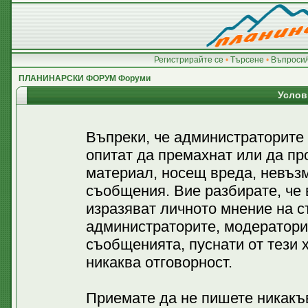
Регистрирайте се
•
Търсене
•
Въпроси/
ПЛАНИНАРСКИ ФОРУМ Форуми
Услов
Въпреки, че администраторите
опитат да премахнат или да пр
материал, носещ вреда, невъз
съобщения. Вие разбирате, че
изразяват личното мнение на с
администраторите, модератори
съобщенията, пуснати от тези х
никаква отговорност.
Приемате да не пишете никакъв