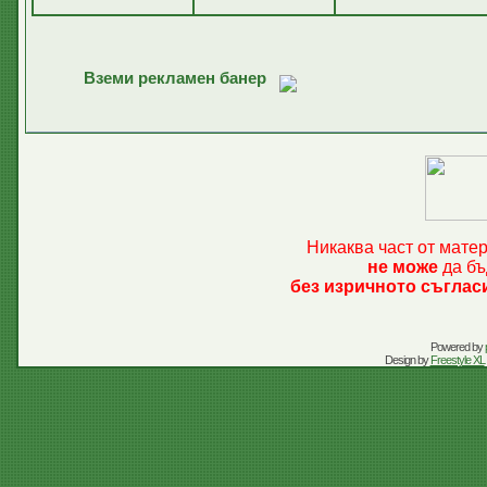
Вземи рекламен банер
Никаква част от мате
не може
да бъ
без изричното съглас
Powered by
Design by
Freestyle XL