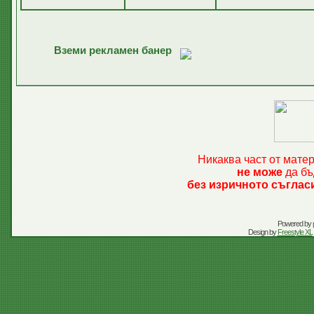
Вземи рекламен банер
Никаква част от мате
не може
да бъ
без изричното съглас
Powered by
Design by
Freestyle XL