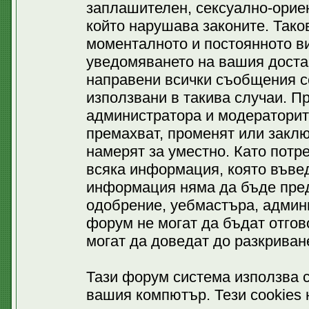
заплашителен, сексуално-ориен
който нарушава законите. Тако
моменталното и постоянното ви
уведомяването на вашия доставч
направени всички съобщения се
използвани в такива случаи. П
администратора и модераторит
премахват, променят или заклю
намерят за уместно. Като потр
всяка информация, която въвед
информация няма да бъде пред
одобрение, уебмастъра, админ
форум не могат да бъдат отгово
могат да доведат до разкриван
Тази форум система използва c
вашия компютър. Тези cookies