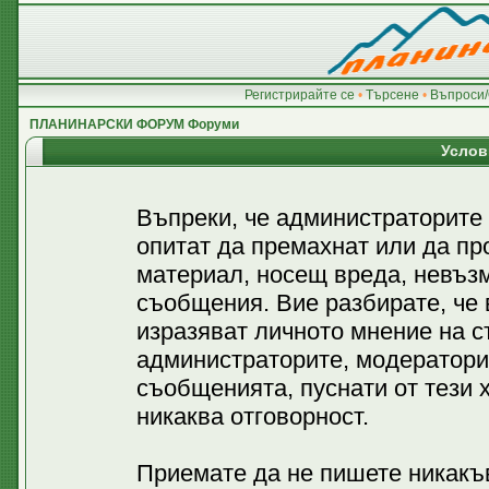
Регистрирайте се
•
Търсене
•
Въпроси/
ПЛАНИНАРСКИ ФОРУМ Форуми
Услов
Въпреки, че администраторите
опитат да премахнат или да пр
материал, носещ вреда, невъз
съобщения. Вие разбирате, че
изразяват личното мнение на с
администраторите, модератори
съобщенията, пуснати от тези х
никаква отговорност.
Приемате да не пишете никакъв