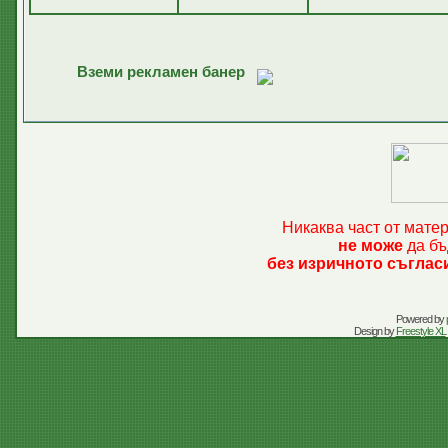
Вземи рекламен банер
Никаква част от мате
не може
да бъ
без изричното съглас
Powered by
Design by
Freestyle XL