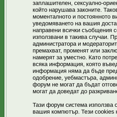
заплашителен, сексуално-ориен
който нарушава законите. Тако
моменталното и постоянното ви
уведомяването на вашия доставч
направени всички съобщения се
използвани в такива случаи. П
администратора и модераторит
премахват, променят или заклю
намерят за уместно. Като потр
всяка информация, която въвед
информация няма да бъде пред
одобрение, уебмастъра, админ
форум не могат да бъдат отгово
могат да доведат до разкриван
Тази форум система използва c
вашия компютър. Тези cookies