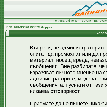
Регистрирайте се
•
Търсене
•
Въпроси/
ПЛАНИНАРСКИ ФОРУМ Форуми
Услов
Въпреки, че администраторите
опитат да премахнат или да пр
материал, носещ вреда, невъз
съобщения. Вие разбирате, че
изразяват личното мнение на с
администраторите, модератори
съобщенията, пуснати от тези х
никаква отговорност.
Приемате да не пишете никакъв