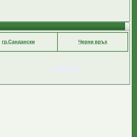
гр.Сандански
Черни връх