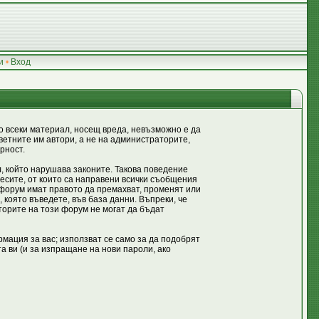
и
•
Вход
 всеки материал, носещ вреда, невъзможно е да
етните им автори, а не на администраторите,
рност.
, който нарушава законите. Такова поведение
ресите, от които са направени всички съобщения
 форум имат правото да премахват, променят или
 която въведете, във база данни. Въпреки, че
орите на този форум не могат да бъдат
мация за вас; използват се само за да подобрят
 ви (и за изпращане на нови пароли, ако