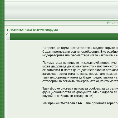
Регист
ПЛАНИНАРСКИ ФОРУМ Форуми
Въпреки, че администраторите и модераторите н
бъдат прегледани всички съобщения. Вие разбира
модераторите или уебмастъра (като изключим съо
Приемате да не пишете никакъв груб, неприличен
може да доведе до моменталното и постоянното в
се записват и могат да бъдат използвани в таки
заключват всяка тема по всяко време, ако намеря
тази информация няма да бъде предоставяна на 
отговорни за всякакви хакерски атаки, които мога
Тази форум система използва cookies, за да зап
функционалността на форумите. Мейл адреса ви с
случайно забравите текущата си).
Избирайки
Съгласен съм...
вие приемате горепо