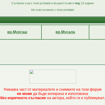
Съгласен съм с тези условия и възрастта ми е
под
13 години
Не съм съгласен с тези условия
вр.Мургаш
вр.Мусала
Никаква част от материалите и снимките на този форум
не може
да бъде копирана и използвана
без изричното съгласие
на автора, който ги е публикувал.