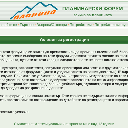
ПЛАНИНАРСКИ ФОРУМ
всичко за планината
рирайте се
•
Търсене
•
Въпроси/Отговори
•
Потребители
•
Потребителски груп
Условия за регистрация
а този форум ще се опитат да премахнат или да променят възмжно най-бързо
те, че всички съобщения на тези форуми изразяват личното мнение на съотв
бщенията, пуснати от тези хора), и следователно те не носят никаква отгово
, вулгарен, заплашителен, сексуално-ориентиран или всякакъв друг материал
и изгонване от форумите (както и уведомяването на вашия доставчик). IP ад
ва случаи. Приемате, че уебмастъра, администратора и модераторите на този
т за уместно. Като потребител одобрявате записването на всяка информация,
трети страни без вашето одобрение, уебмастъра, администратора и модерат
т да доведат до разкриване на данните.
исва информация на вашия компютър. Тези cookies не съдържат никаква инфор
е използва само за потвърждение на детайлите по регистрацията и паролата
сочените условия
Съгласен съм с тези условия и възрастта ми е
над
13 години