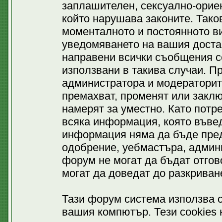
заплашителен, сексуално-ориен
който нарушава законите. Тако
моменталното и постоянното ви
уведомяването на вашия доставч
направени всички съобщения се
използвани в такива случаи. П
администратора и модераторит
премахват, променят или заклю
намерят за уместно. Като потр
всяка информация, която въвед
информация няма да бъде пред
одобрение, уебмастъра, админ
форум не могат да бъдат отгово
могат да доведат до разкриван
Тази форум система използва c
вашия компютър. Тези cookies