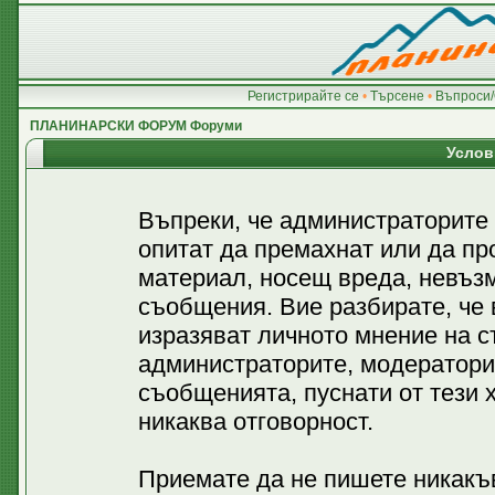
Регистрирайте се
•
Търсене
•
Въпроси/
ПЛАНИНАРСКИ ФОРУМ Форуми
Услов
Въпреки, че администраторите
опитат да премахнат или да пр
материал, носещ вреда, невъз
съобщения. Вие разбирате, че
изразяват личното мнение на с
администраторите, модератори
съобщенията, пуснати от тези х
никаква отговорност.
Приемате да не пишете никакъв