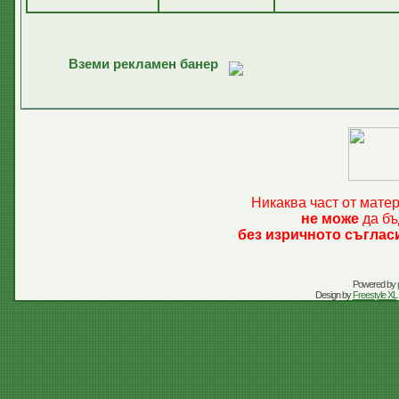
Вземи рекламен банер
Никаква част от мате
не може
да бъ
без изричното съглас
Powered by
Design by
Freestyle XL