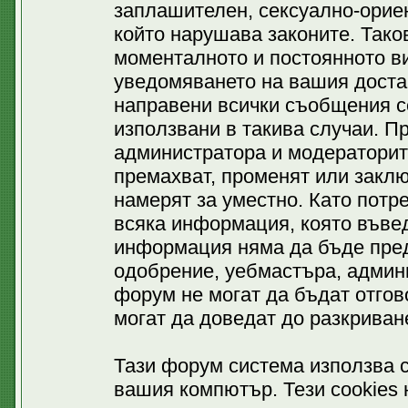
заплашителен, сексуално-ориен
който нарушава законите. Тако
моменталното и постоянното ви
уведомяването на вашия доставч
направени всички съобщения се
използвани в такива случаи. П
администратора и модераторит
премахват, променят или заклю
намерят за уместно. Като потр
всяка информация, която въвед
информация няма да бъде пред
одобрение, уебмастъра, админ
форум не могат да бъдат отгово
могат да доведат до разкриван
Тази форум система използва c
вашия компютър. Тези cookies