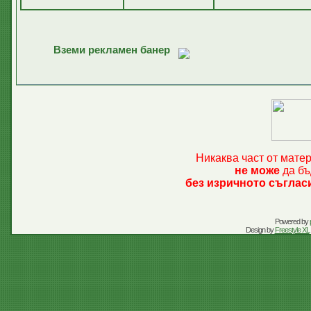
Вземи рекламен банер
Никаква част от мате
не може
да бъ
без изричното съглас
Powered by
Design by
Freestyle XL