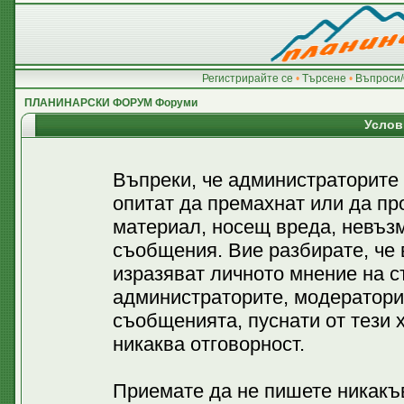
Регистрирайте се
•
Търсене
•
Въпроси/
ПЛАНИНАРСКИ ФОРУМ Форуми
Услов
Въпреки, че администраторите
опитат да премахнат или да пр
материал, носещ вреда, невъз
съобщения. Вие разбирате, че
изразяват личното мнение на с
администраторите, модератори
съобщенията, пуснати от тези х
никаква отговорност.
Приемате да не пишете никакъв