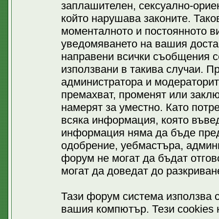
заплашителен, сексуално-ориен
който нарушава законите. Тако
моменталното и постоянното ви
уведомяването на вашия доставч
направени всички съобщения се
използвани в такива случаи. П
администратора и модераторит
премахват, променят или заклю
намерят за уместно. Като потр
всяка информация, която въвед
информация няма да бъде пред
одобрение, уебмастъра, админ
форум не могат да бъдат отгово
могат да доведат до разкриван
Тази форум система използва c
вашия компютър. Тези cookies