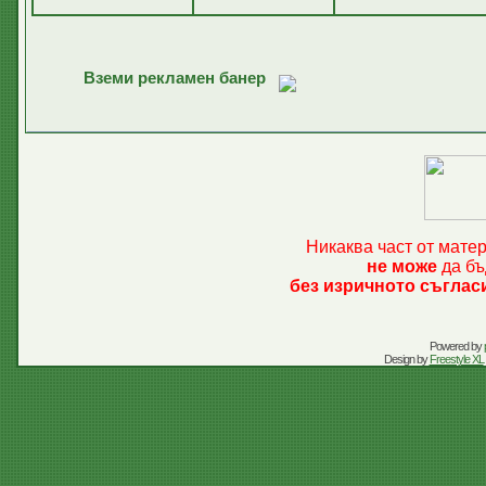
Вземи рекламен банер
Никаква част от мате
не може
да бъ
без изричното съглас
Powered by
Design by
Freestyle XL