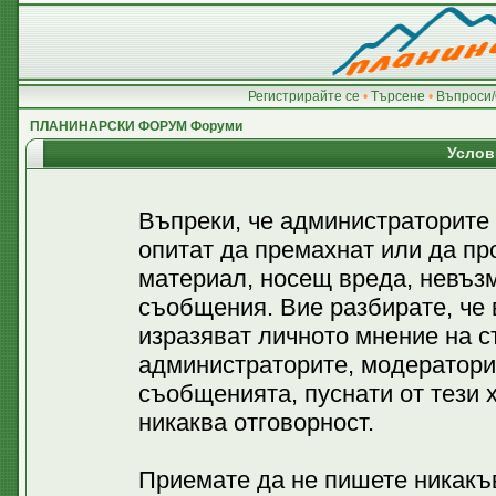
Регистрирайте се
•
Търсене
•
Въпроси/
ПЛАНИНАРСКИ ФОРУМ Форуми
Услов
Въпреки, че администраторите
опитат да премахнат или да пр
материал, носещ вреда, невъз
съобщения. Вие разбирате, че
изразяват личното мнение на с
администраторите, модератори
съобщенията, пуснати от тези х
никаква отговорност.
Приемате да не пишете никакъв