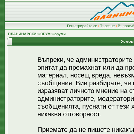
Регистрирайте се
•
Търсене
•
Въпроси/
ПЛАНИНАРСКИ ФОРУМ Форуми
Услов
Въпреки, че администраторите
опитат да премахнат или да пр
материал, носещ вреда, невъз
съобщения. Вие разбирате, че
изразяват личното мнение на с
администраторите, модератори
съобщенията, пуснати от тези х
никаква отговорност.
Приемате да не пишете никакъв