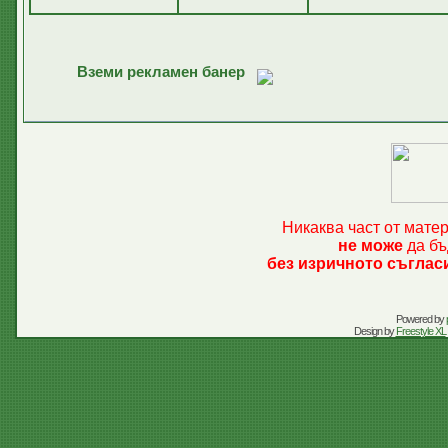
Вземи рекламен банер
Никаква част от мате
не може
да бъ
без изричното съглас
Powered by
Design by
Freestyle XL