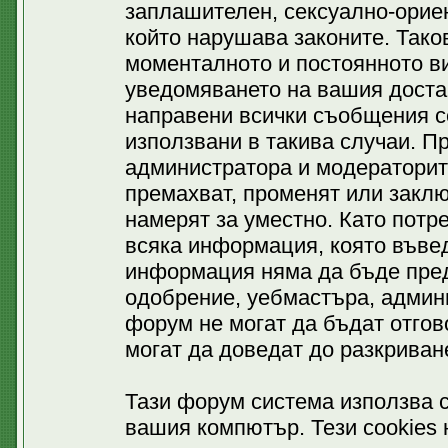
заплашителен, сексуално-ориен
който нарушава законите. Тако
моменталното и постоянното ви
уведомяването на вашия доставч
направени всички съобщения се
използвани в такива случаи. П
администратора и модераторит
премахват, променят или заклю
намерят за уместно. Като потр
всяка информация, която въвед
информация няма да бъде пред
одобрение, уебмастъра, админ
форум не могат да бъдат отгово
могат да доведат до разкриван
Тази форум система използва c
вашия компютър. Тези cookies