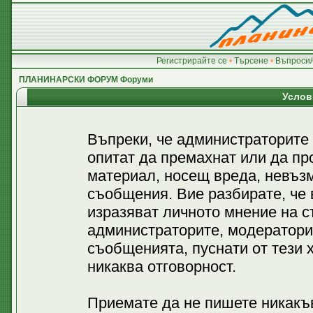
Регистрирайте се
•
Търсене
•
Въпроси/
ПЛАНИНАРСКИ ФОРУМ Форуми
Услов
Въпреки, че администраторите
опитат да премахнат или да пр
материал, носещ вреда, невъз
съобщения. Вие разбирате, че
изразяват личното мнение на с
администраторите, модератори
съобщенията, пуснати от тези х
никаква отговорност.
Приемате да не пишете никакъв