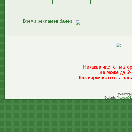
Вземи рекламен банер
Никаква част от мате
не може
да бъ
без изричното съглас
Powered by
Design by
Freestyle XL