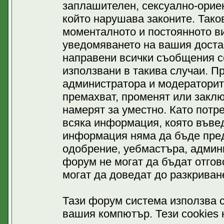
заплашителен, сексуално-ориен
който нарушава законите. Тако
моменталното и постоянното ви
уведомяването на вашия доставч
направени всички съобщения се
използвани в такива случаи. П
администратора и модераторит
премахват, променят или заклю
намерят за уместно. Като потр
всяка информация, която въвед
информация няма да бъде пред
одобрение, уебмастъра, админ
форум не могат да бъдат отгово
могат да доведат до разкриван
Тази форум система използва c
вашия компютър. Тези cookies