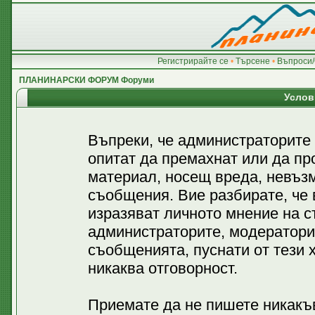
Регистрирайте се
•
Търсене
•
Въпроси/
ПЛАНИНАРСКИ ФОРУМ Форуми
Услов
Въпреки, че администраторите
опитат да премахнат или да пр
материал, носещ вреда, невъз
съобщения. Вие разбирате, че
изразяват личното мнение на с
администраторите, модератори
съобщенията, пуснати от тези х
никаква отговорност.
Приемате да не пишете никакъв