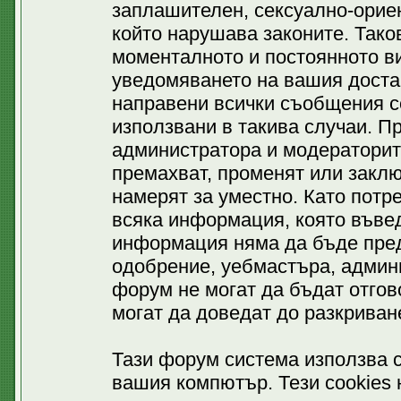
заплашителен, сексуално-ориен
който нарушава законите. Тако
моменталното и постоянното ви
уведомяването на вашия доставч
направени всички съобщения се
използвани в такива случаи. П
администратора и модераторит
премахват, променят или заклю
намерят за уместно. Като потр
всяка информация, която въвед
информация няма да бъде пред
одобрение, уебмастъра, админ
форум не могат да бъдат отгово
могат да доведат до разкриван
Тази форум система използва c
вашия компютър. Тези cookies