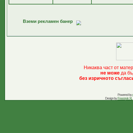
Вземи рекламен банер
Никаква част от мате
не може
да бъ
без изричното съглас
Powered by
Design by
Freestyle XL