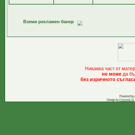
Вземи рекламен банер
Никаква част от мате
не може
да бъ
без изричното съглас
Powered by
Design by
Freestyle XL