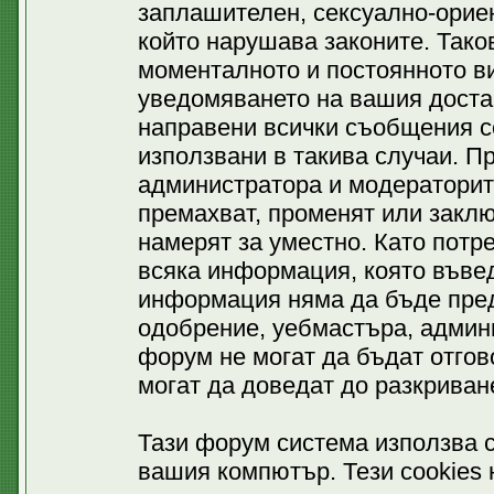
заплашителен, сексуално-ориен
който нарушава законите. Тако
моменталното и постоянното ви
уведомяването на вашия доставч
направени всички съобщения се
използвани в такива случаи. П
администратора и модераторит
премахват, променят или заклю
намерят за уместно. Като потр
всяка информация, която въвед
информация няма да бъде пред
одобрение, уебмастъра, админ
форум не могат да бъдат отгово
могат да доведат до разкриван
Тази форум система използва c
вашия компютър. Тези cookies