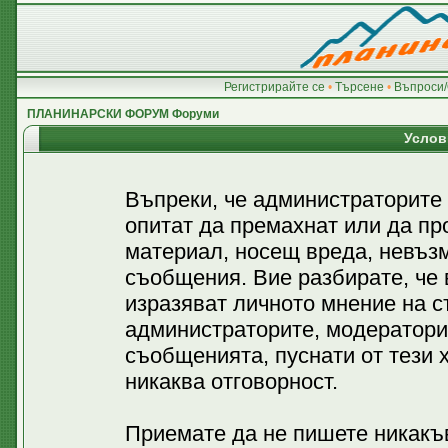
Регистрирайте се
•
Търсене
•
Въпроси/
ПЛАНИНАРСКИ ФОРУМ Форуми
Услов
Въпреки, че администраторите
опитат да премахнат или да пр
материал, носещ вреда, невъз
съобщения. Вие разбирате, че
изразяват личното мнение на с
администраторите, модератори
съобщенията, пуснати от тези х
никаква отговорност.
Приемате да не пишете никакъв