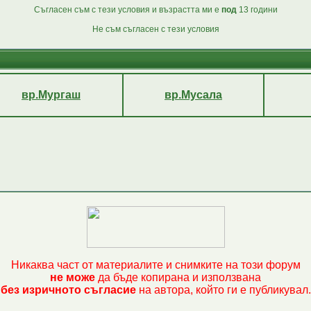
Съгласен съм с тези условия и възрастта ми е
под
13 години
Не съм съгласен с тези условия
вр.Мургаш
вр.Мусала
Никаква част от материалите и снимките на този форум
не може
да бъде копирана и използвана
без изричното съгласие
на автора, който ги е публикувал.