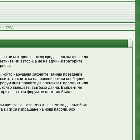
и
•
Вход
 всеки материал, носещ вреда, невъзможно е да
етните им автори, а не на администраторите,
рност.
, който нарушава законите. Такова поведение
ресите, от които са направени всички съобщения
 форум имат правото да премахват, променят или
 която въведете, във база данни. Въпреки, че
орите на този форум не могат да бъдат
мация за вас; използват се само за да подобрят
 ви (и за изпращане на нови пароли, ако