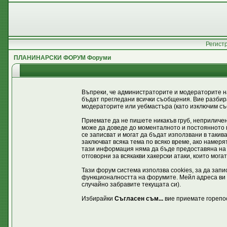
Регист
ПЛАНИНАРСКИ ФОРУМ Форуми
Въпреки, че администраторите и модераторите н
бъдат прегледани всички съобщения. Вие разбира
модераторите или уебмастъра (като изключим съо
Приемате да не пишете никакъв груб, неприличен
може да доведе до моменталното и постоянното в
се записват и могат да бъдат използвани в таки
заключват всяка тема по всяко време, ако намеря
тази информация няма да бъде предоставяна на 
отговорни за всякакви хакерски атаки, които мога
Тази форум система използва cookies, за да зап
функционалността на форумите. Мейл адреса ви с
случайно забравите текущата си).
Избирайки
Съгласен съм...
вие приемате горепо