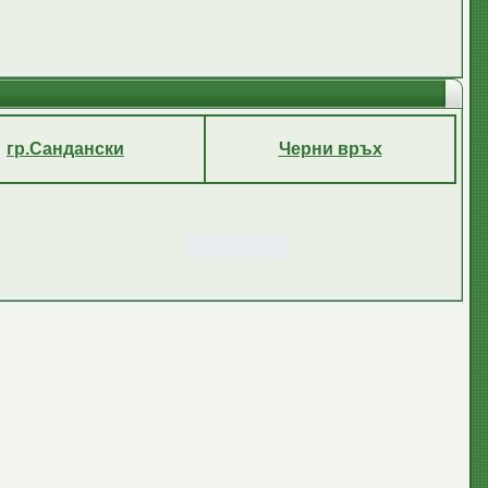
гр.Сандански
Черни връх