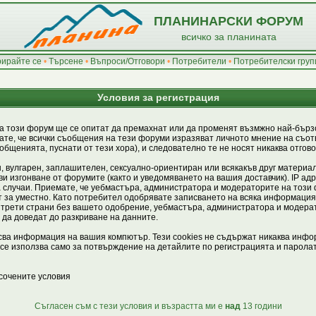
ПЛАНИНАРСКИ ФОРУМ
всичко за планината
рирайте се
•
Търсене
•
Въпроси/Отговори
•
Потребители
•
Потребителски груп
Условия за регистрация
а този форум ще се опитат да премахнат или да променят възмжно най-бързо
те, че всички съобщения на тези форуми изразяват личното мнение на съотв
бщенията, пуснати от тези хора), и следователно те не носят никаква отгово
, вулгарен, заплашителен, сексуално-ориентиран или всякакъв друг материал
и изгонване от форумите (както и уведомяването на вашия доставчик). IP ад
ва случаи. Приемате, че уебмастъра, администратора и модераторите на този
т за уместно. Като потребител одобрявате записването на всяка информация,
трети страни без вашето одобрение, уебмастъра, администратора и модерат
т да доведат до разкриване на данните.
исва информация на вашия компютър. Тези cookies не съдържат никаква инфор
е използва само за потвърждение на детайлите по регистрацията и паролата
сочените условия
Съгласен съм с тези условия и възрастта ми е
над
13 години