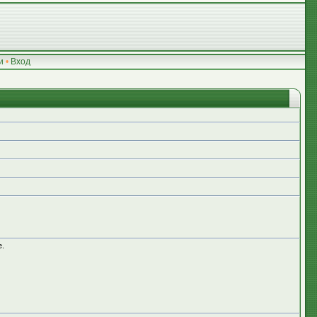
и
•
Вход
е.