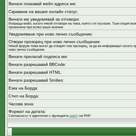
Винаги показвай мейл адреса ми:
Скриване на вашия онлайн статус:
Винаги ме уведомявай за отговори:
Изпраща мейл, когато някой отговори на тема, която сте пуснали. Тази опция мо
променена при всяко ваше мнение
Уведомяване при ново лично съобщение:
Отвори прозорец при ново лично съобщение:
Някой форум-теми могат да отварят нов прозорец, за да ви информират когато п
ново лично съобщение.
Винаги прилагай подписа ми:
Винаги разрешавай BBCode:
Винаги разрешавай HTML:
Винаги разрешавай Smilies:
Език на Борда:
Стил на Борда:
Часова зона:
Формат на датата:
Синтаксисът е идентичен с функцията
date()
на PHP.