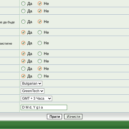
Да
Не
Да
Не
Да
Не
же да бъде
Да
Не
Да
Не
ристигне
Да
Не
Да
Не
Да
Не
Да
Не