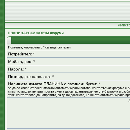
Регист
ПЛАНИНАРСКИ ФОРУМ Форуми
Полетата, маркирани с * са задължителни
Потребител: *
Мейл адрес: *
Парола: *
Потвърдете паролата: *
Напишете думата ПЛАНИНА с латински букви: *
за да се избегнат всевъзможни автоматизирани ботове, които тъпчат форума с б
спам, измислихме тази проста схема да си гарантираме, че сте българин и разб
трик, който трябва да направите, за да ни докажете, че не сте автоматизирана п