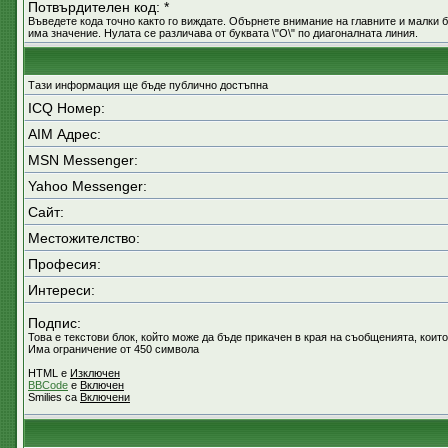
Потвърдителен код: *
Въведете кода точно както го виждате. Обърнете внимание на главните и малки б
има значение. Нулата се различава от буквата \"O\" по диагоналната линия.
Тази информация ще бъде публично достъпна
ICQ Номер:
AIM Адрес:
MSN Messenger:
Yahoo Messenger:
Сайт:
Местожителство:
Професия:
Интереси:
Подпис:
Това е текстови блок, който може да бъде прикачен в края на съобщенията, които
Има ограничение от 450 символа
HTML е
Изключен
BBCode
е
Включен
Smilies са
Включени