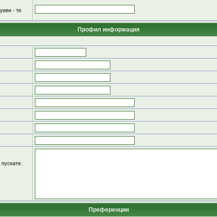
укви - те
Профил информация
 пускате.
Преференции