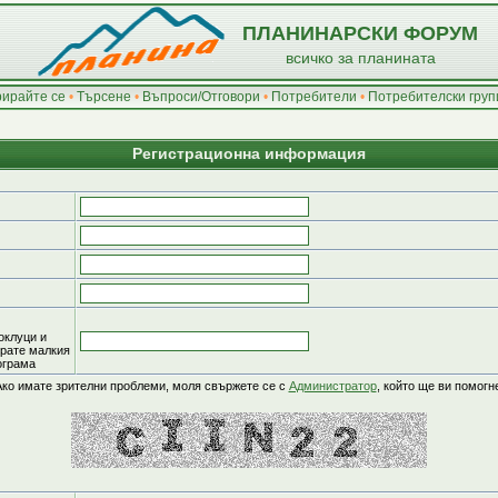
ПЛАНИНАРСКИ ФОРУМ
всичко за планината
рирайте се
•
Търсене
•
Въпроси/Отговори
•
Потребители
•
Потребителски груп
Регистрационна информация
оклуци и
ирате малкия
рограма
Ако имате зрителни проблеми, моля свържете се с
Администратор
, който ще ви помогн