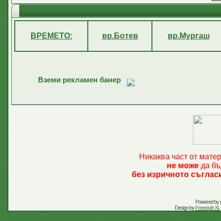
ВРЕМЕТО:
вр.Ботев
вр.Мургаш
Вземи рекламен банер
Никаква част от мате
не може
да бъ
без изричното съглас
Powered by
Design by
Freestyle XL