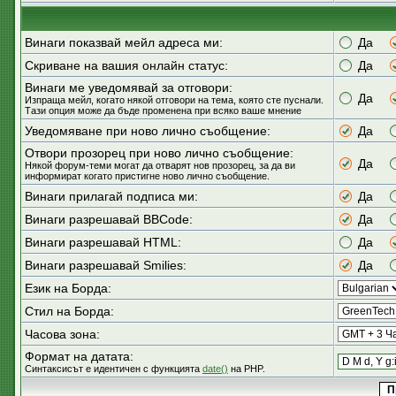
Винаги показвай мейл адреса ми:
Да
Скриване на вашия онлайн статус:
Да
Винаги ме уведомявай за отговори:
Да
Изпраща мейл, когато някой отговори на тема, която сте пуснали.
Тази опция може да бъде променена при всяко ваше мнение
Уведомяване при ново лично съобщение:
Да
Отвори прозорец при ново лично съобщение:
Да
Някой форум-теми могат да отварят нов прозорец, за да ви
информират когато пристигне ново лично съобщение.
Винаги прилагай подписа ми:
Да
Винаги разрешавай BBCode:
Да
Винаги разрешавай HTML:
Да
Винаги разрешавай Smilies:
Да
Език на Борда:
Стил на Борда:
Часова зона:
Формат на датата:
Синтаксисът е идентичен с функцията
date()
на PHP.