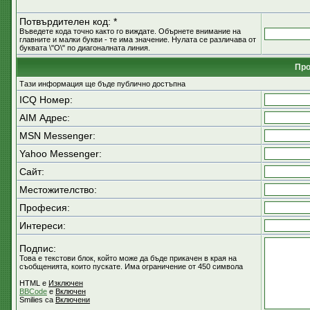
Потвърдителен код: *
Въведете кода точно както го виждате. Обърнете внимание на
главните и малки букви - те има значение. Нулата се различава от
буквата \"O\" по диагоналната линия.
Пр
Тази информация ще бъде публично достъпна
ICQ Номер:
AIM Адрес:
MSN Messenger:
Yahoo Messenger:
Сайт:
Местожителство:
Професия:
Интереси:
Подпис:
Това е текстови блок, който може да бъде прикачен в края на
съобщенията, които пускате. Има ограничение от 450 символа
HTML е
Изключен
BBCode
е
Включен
Smilies са
Включени