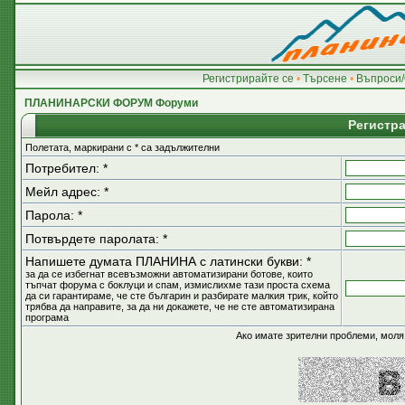
Регистрирайте се
•
Търсене
•
Въпроси/
ПЛАНИНАРСКИ ФОРУМ Форуми
Регистр
Полетата, маркирани с * са задължителни
Потребител: *
Мейл адрес: *
Парола: *
Потвърдете паролата: *
Напишете думата ПЛАНИНА с латински букви: *
за да се избегнат всевъзможни автоматизирани ботове, които
тъпчат форума с боклуци и спам, измислихме тази проста схема
да си гарантираме, че сте българин и разбирате малкия трик, който
трябва да направите, за да ни докажете, че не сте автоматизирана
програма
Ако имате зрителни проблеми, моля