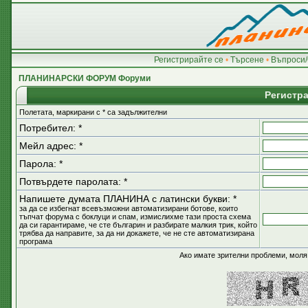
Регистрирайте се
•
Търсене
•
Въпроси/
ПЛАНИНАРСКИ ФОРУМ Форуми
Регистр
Полетата, маркирани с * са задължителни
Потребител: *
Мейл адрес: *
Парола: *
Потвърдете паролата: *
Напишете думата ПЛАНИНА с латински букви: *
за да се избегнат всевъзможни автоматизирани ботове, които
тъпчат форума с боклуци и спам, измислихме тази проста схема
да си гарантираме, че сте българин и разбирате малкия трик, който
трябва да направите, за да ни докажете, че не сте автоматизирана
програма
Ако имате зрителни проблеми, моля