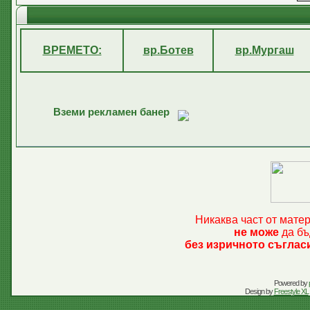
ВРЕМЕТО:
вр.Ботев
вр.Мургаш
Вземи рекламен банер
Никаква част от мате
не може
да бъ
без изричното съглас
Powered by
Design by
Freestyle XL