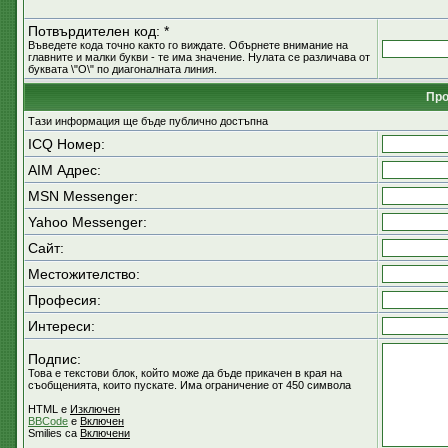
Потвърдителен код: *
Въведете кода точно както го виждате. Обърнете внимание на
главните и малки букви - те има значение. Нулата се различава от
буквата \"O\" по диагоналната линия.
Пр
Тази информация ще бъде публично достъпна
ICQ Номер:
AIM Адрес:
MSN Messenger:
Yahoo Messenger:
Сайт:
Местожителство:
Професия:
Интереси:
Подпис:
Това е текстови блок, който може да бъде прикачен в края на
съобщенията, които пускате. Има ограничение от 450 символа
HTML е
Изключен
BBCode
е
Включен
Smilies са
Включени