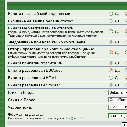
Винаги показвай мейл адреса ми:
Да
Скриване на вашия онлайн статус:
Да
Винаги ме уведомявай за отговори:
Да
Изпраща мейл, когато някой отговори на тема, която сте пуснали.
Тази опция може да бъде променена при всяко ваше мнение
Уведомяване при ново лично съобщение:
Да
Отвори прозорец при ново лично съобщение:
Да
Някой форум-теми могат да отварят нов прозорец, за да ви
информират когато пристигне ново лично съобщение.
Винаги прилагай подписа ми:
Да
Винаги разрешавай BBCode:
Да
Винаги разрешавай HTML:
Да
Винаги разрешавай Smilies:
Да
Език на Борда:
Стил на Борда:
Часова зона:
Формат на датата:
Синтаксисът е идентичен с функцията
date()
на PHP.