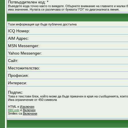
Потвърдителен код: *
Въведете кода точно както го виждате. Обърнете внимание на главните и малки б
има значение. Нулата се различава от буквата \"O\" по диагоналната линия.
Тази информация ще бъде публично достъпна
ICQ Номер:
AIM Адрес:
MSN Messenger:
Yahoo Messenger:
Сайт:
Местожителство:
Професия:
Интереси:
Подпис:
Това е текстови блок, който може да бъде прикачен в края на съобщенията, които
Има ограничение от 450 символа
HTML е
Изключен
BBCode
е
Включен
Smilies са
Включени