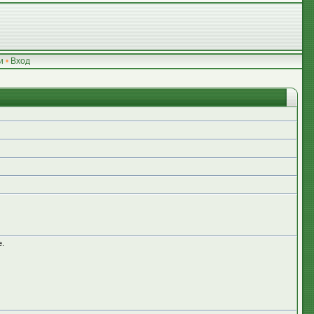
и
•
Вход
е.