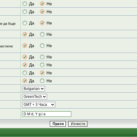
Да
Не
Да
Не
Да
Не
же да бъде
Да
Не
Да
Не
ристигне
Да
Не
Да
Не
Да
Не
Да
Не