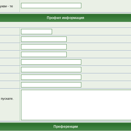
укви - те
Профил информация
 пускате.
Преференции