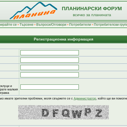
ПЛАНИНАРСКИ ФОРУМ
всичко за планината
рирайте се
•
Търсене
•
Въпроси/Отговори
•
Потребители
•
Потребителски груп
Регистрационна информация
оклуци и
ирате малкия
рограма
Ако имате зрителни проблеми, моля свържете се с
Администратор
, който ще ви помогн