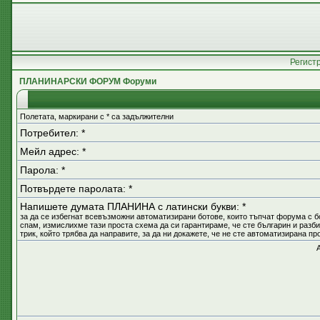
Регист
ПЛАНИНАРСКИ ФОРУМ Форуми
Полетата, маркирани с * са задължителни
Потребител: *
Мейл адрес: *
Парола: *
Потвърдете паролата: *
Напишете думата ПЛАНИНА с латински букви: *
за да се избегнат всевъзможни автоматизирани ботове, които тъпчат форума с б
спам, измислихме тази проста схема да си гарантираме, че сте българин и разб
трик, който трябва да направите, за да ни докажете, че не сте автоматизирана п