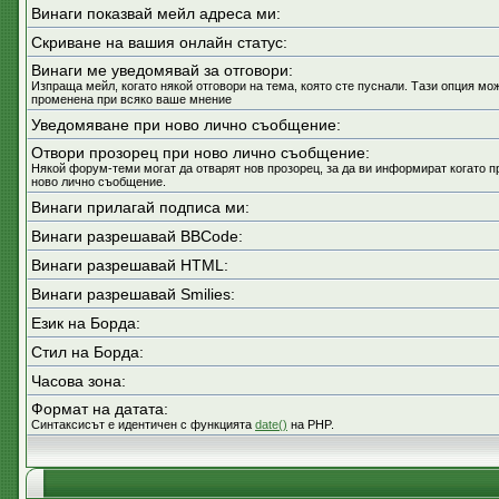
Винаги показвай мейл адреса ми:
Скриване на вашия онлайн статус:
Винаги ме уведомявай за отговори:
Изпраща мейл, когато някой отговори на тема, която сте пуснали. Тази опция мо
променена при всяко ваше мнение
Уведомяване при ново лично съобщение:
Отвори прозорец при ново лично съобщение:
Някой форум-теми могат да отварят нов прозорец, за да ви информират когато п
ново лично съобщение.
Винаги прилагай подписа ми:
Винаги разрешавай BBCode:
Винаги разрешавай HTML:
Винаги разрешавай Smilies:
Език на Борда:
Стил на Борда:
Часова зона:
Формат на датата:
Синтаксисът е идентичен с функцията
date()
на PHP.