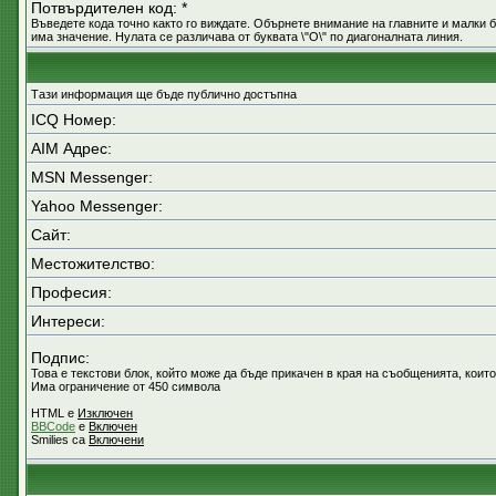
Потвърдителен код: *
Въведете кода точно както го виждате. Обърнете внимание на главните и малки б
има значение. Нулата се различава от буквата \"O\" по диагоналната линия.
Тази информация ще бъде публично достъпна
ICQ Номер:
AIM Адрес:
MSN Messenger:
Yahoo Messenger:
Сайт:
Местожителство:
Професия:
Интереси:
Подпис:
Това е текстови блок, който може да бъде прикачен в края на съобщенията, които
Има ограничение от 450 символа
HTML е
Изключен
BBCode
е
Включен
Smilies са
Включени