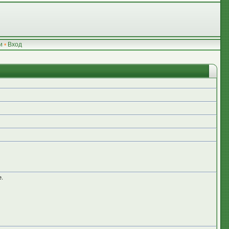
и
•
Вход
е.