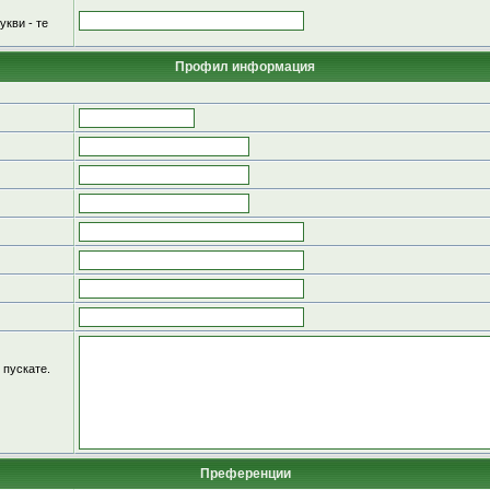
укви - те
Профил информация
 пускате.
Преференции