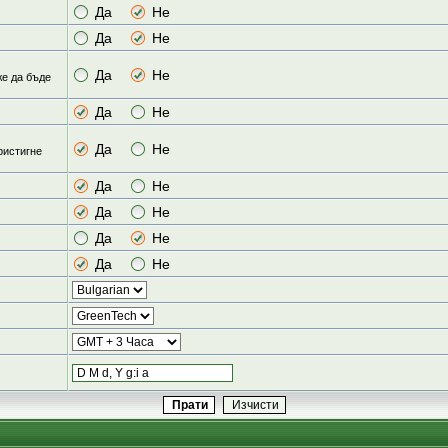
Да
Не
Да
Не
Да
Не
же да бъде
Да
Не
Да
Не
ристигне
Да
Не
Да
Не
Да
Не
Да
Не