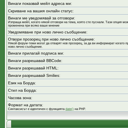
Винаги показвай мейл адреса ми:
Скриване на вашия онлайн статус:
Винаги ме уведомявай за отговори:
Изпраща мейл, когато някой отговори на тема, която сте пуснали. Тази опция мо
променена при всяко ваше мнение
Уведомяване при ново лично съобщение:
Отвори прозорец при ново лично съобщение:
Някой форум-теми могат да отварят нов прозорец, за да ви информират когато п
ново лично съобщение.
Винаги прилагай подписа ми:
Винаги разрешавай BBCode:
Винаги разрешавай HTML:
Винаги разрешавай Smilies:
Език на Борда:
Стил на Борда:
Часова зона:
Формат на датата:
Синтаксисът е идентичен с функцията
date()
на PHP.