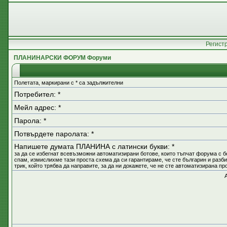
Регист
ПЛАНИНАРСКИ ФОРУМ Форуми
Полетата, маркирани с * са задължителни
Потребител: *
Мейл адрес: *
Парола: *
Потвърдете паролата: *
Напишете думата ПЛАНИНА с латински букви: *
за да се избегнат всевъзможни автоматизирани ботове, които тъпчат форума с б
спам, измислихме тази проста схема да си гарантираме, че сте българин и разб
трик, който трябва да направите, за да ни докажете, че не сте автоматизирана п