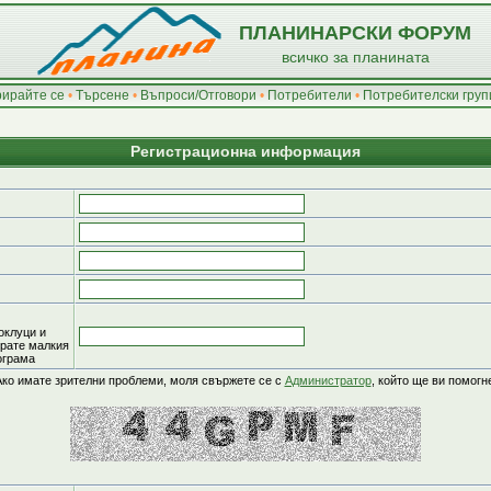
ПЛАНИНАРСКИ ФОРУМ
всичко за планината
рирайте се
•
Търсене
•
Въпроси/Отговори
•
Потребители
•
Потребителски груп
Регистрационна информация
оклуци и
ирате малкия
рограма
Ако имате зрителни проблеми, моля свържете се с
Администратор
, който ще ви помогн