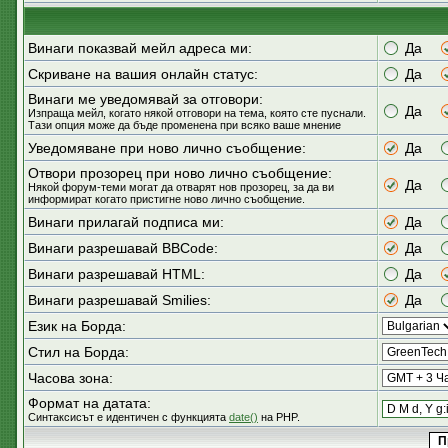
Винаги показвай мейл адреса ми:
Да
Скриване на вашия онлайн статус:
Да
Винаги ме уведомявай за отговори:
Да
Изпраща мейл, когато някой отговори на тема, която сте пуснали.
Тази опция може да бъде променена при всяко ваше мнение
Уведомяване при ново лично съобщение:
Да
Отвори прозорец при ново лично съобщение:
Да
Някой форум-теми могат да отварят нов прозорец, за да ви
информират когато пристигне ново лично съобщение.
Винаги прилагай подписа ми:
Да
Винаги разрешавай BBCode:
Да
Винаги разрешавай HTML:
Да
Винаги разрешавай Smilies:
Да
Език на Борда:
Стил на Борда:
Часова зона:
Формат на датата:
Синтаксисът е идентичен с функцията
date()
на PHP.