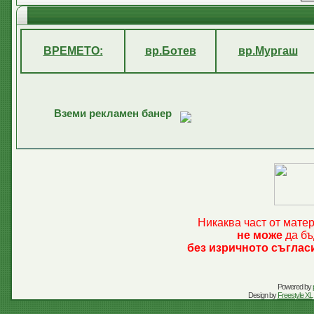
ВРЕМЕТО:
вр.Ботев
вр.Мургаш
Вземи рекламен банер
Никаква част от мате
не може
да бъ
без изричното съглас
Powered by
Design by
Freestyle XL