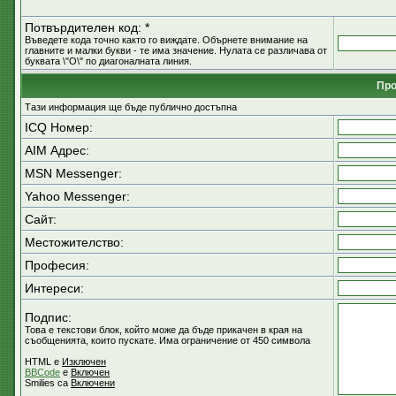
Потвърдителен код: *
Въведете кода точно както го виждате. Обърнете внимание на
главните и малки букви - те има значение. Нулата се различава от
буквата \"O\" по диагоналната линия.
Пр
Тази информация ще бъде публично достъпна
ICQ Номер:
AIM Адрес:
MSN Messenger:
Yahoo Messenger:
Сайт:
Местожителство:
Професия:
Интереси:
Подпис:
Това е текстови блок, който може да бъде прикачен в края на
съобщенията, които пускате. Има ограничение от 450 символа
HTML е
Изключен
BBCode
е
Включен
Smilies са
Включени