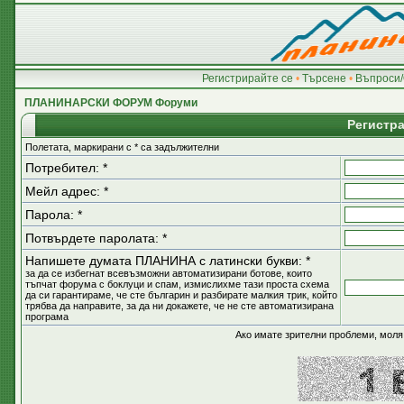
Регистрирайте се
•
Търсене
•
Въпроси/
ПЛАНИНАРСКИ ФОРУМ Форуми
Регистр
Полетата, маркирани с * са задължителни
Потребител: *
Мейл адрес: *
Парола: *
Потвърдете паролата: *
Напишете думата ПЛАНИНА с латински букви: *
за да се избегнат всевъзможни автоматизирани ботове, които
тъпчат форума с боклуци и спам, измислихме тази проста схема
да си гарантираме, че сте българин и разбирате малкия трик, който
трябва да направите, за да ни докажете, че не сте автоматизирана
програма
Ако имате зрителни проблеми, моля