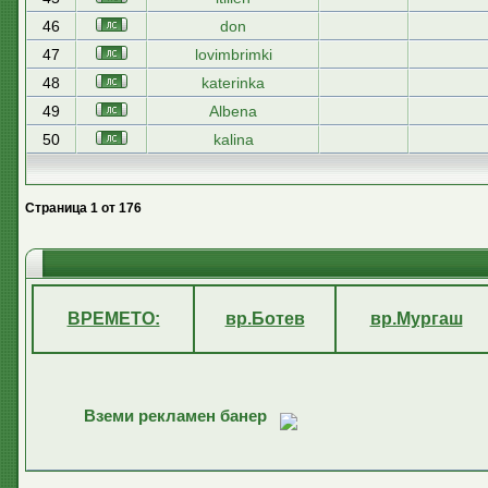
46
don
47
lovimbrimki
48
katerinka
49
Albena
50
kalina
Страница
1
от
176
ВРЕМЕТО:
вр.Ботев
вр.Мургаш
Вземи рекламен банер