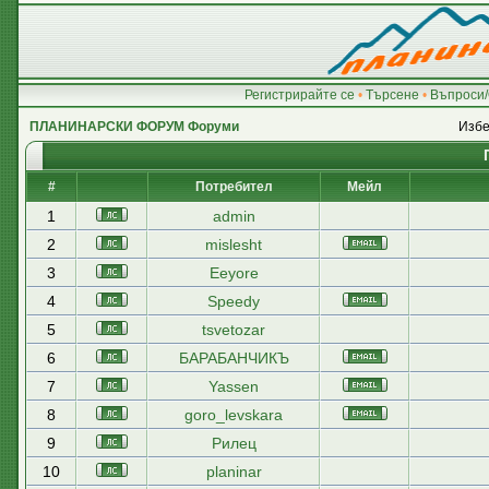
Регистрирайте се
•
Търсене
•
Въпроси/
ПЛАНИНАРСКИ ФОРУМ Форуми
Избе
#
Потребител
Мейл
1
admin
2
mislesht
3
Eeyore
4
Speedy
5
tsvetozar
6
БАРАБАНЧИКЪ
7
Yassen
8
goro_levskara
9
Рилец
10
planinar