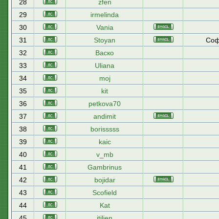
28
zfen
29
irmelinda
30
Vania
31
Stoyan
Соф
32
Васко
33
Uliana
34
moj
35
kit
36
petkova70
37
andimit
38
borisssss
39
kaic
40
v_mb
41
Gambrinus
42
bojidar
43
Scofield
44
Kat
45
itilien