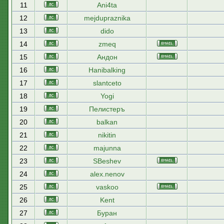
11
Ani4ta
12
mejdupraznika
13
dido
14
zmeq
15
Андон
16
Hanibalking
17
slantceto
18
Yogi
19
Пелистеръ
20
balkan
21
nikitin
22
majunna
23
SBeshev
24
alex.nenov
25
vaskoo
26
Kent
27
Буран