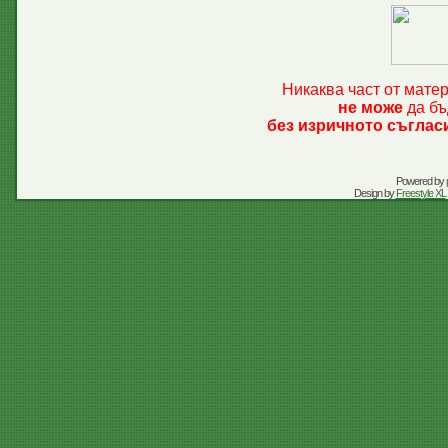
Никаква част от мате
не може
да бъ
без изричното съглас
Powered by
Design by
Freestyle XL