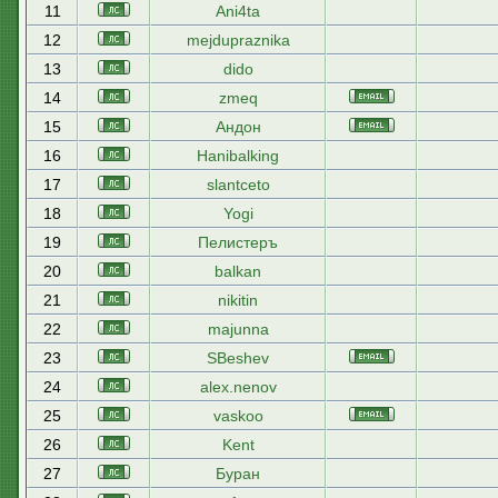
11
Ani4ta
12
mejdupraznika
13
dido
14
zmeq
15
Андон
16
Hanibalking
17
slantceto
18
Yogi
19
Пелистеръ
20
balkan
21
nikitin
22
majunna
23
SBeshev
24
alex.nenov
25
vaskoo
26
Kent
27
Буран