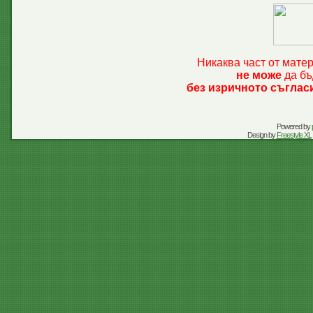
Никаква част от мате
не може
да бъ
без изричното съглас
Powered by
Design by
Freestyle XL