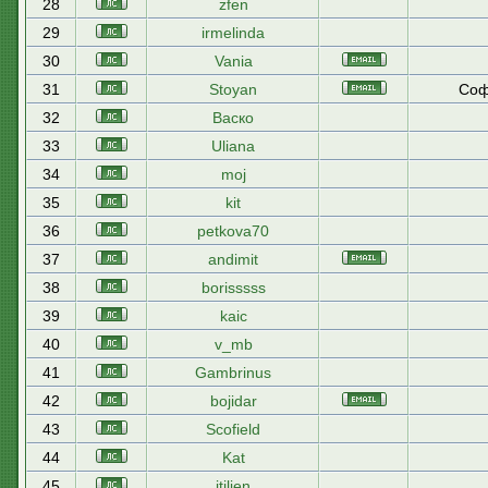
28
zfen
29
irmelinda
30
Vania
31
Stoyan
Соф
32
Васко
33
Uliana
34
moj
35
kit
36
petkova70
37
andimit
38
borisssss
39
kaic
40
v_mb
41
Gambrinus
42
bojidar
43
Scofield
44
Kat
45
itilien