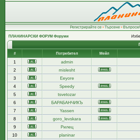
Регистрирайте се
•
Търсене
•
Въпроси/
ПЛАНИНАРСКИ ФОРУМ Форуми
Избе
#
Потребител
Мейл
1
admin
2
mislesht
3
Eeyore
4
Speedy
5
tsvetozar
6
БАРАБАНЧИКЪ
7
Yassen
8
goro_levskara
9
Рилец
10
planinar