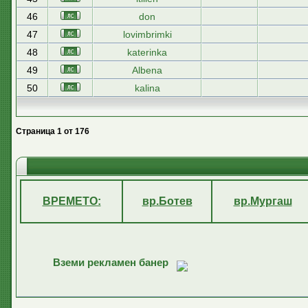
46
don
47
lovimbrimki
48
katerinka
49
Albena
50
kalina
Страница
1
от
176
ВРЕМЕТО:
вр.Ботев
вр.Мургаш
Вземи рекламен банер