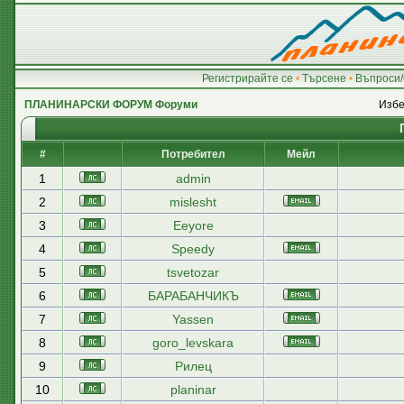
Регистрирайте се
•
Търсене
•
Въпроси/
ПЛАНИНАРСКИ ФОРУМ Форуми
Избе
#
Потребител
Мейл
1
admin
2
mislesht
3
Eeyore
4
Speedy
5
tsvetozar
6
БАРАБАНЧИКЪ
7
Yassen
8
goro_levskara
9
Рилец
10
planinar