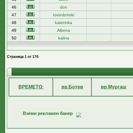
46
don
47
lovimbrimki
48
katerinka
49
Albena
50
kalina
Страница
1
от
176
ВРЕМЕТО:
вр.Ботев
вр.Мургаш
Вземи рекламен банер