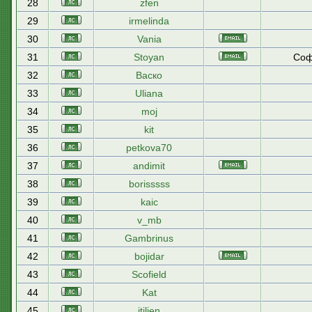
28
zfen
29
irmelinda
30
Vania
31
Stoyan
Соф
32
Васко
33
Uliana
34
moj
35
kit
36
petkova70
37
andimit
38
borisssss
39
kaic
40
v_mb
41
Gambrinus
42
bojidar
43
Scofield
44
Kat
45
itilien