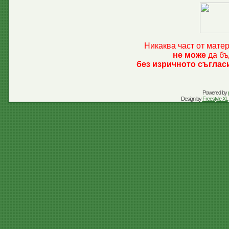
Никаква част от мате
не може
да бъ
без изричното съглас
Powered by
Design by
Freestyle XL