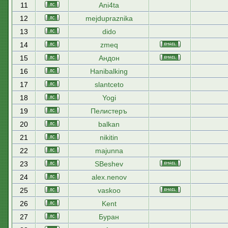
11
Ani4ta
12
mejdupraznika
13
dido
14
zmeq
15
Андон
16
Hanibalking
17
slantceto
18
Yogi
19
Пелистеръ
20
balkan
21
nikitin
22
majunna
23
SBeshev
24
alex.nenov
25
vaskoo
26
Kent
27
Буран