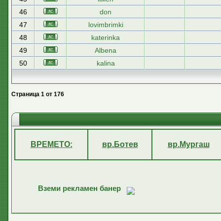
46
don
47
lovimbrimki
48
katerinka
49
Albena
50
kalina
Страница
1
от
176
ВРЕМЕТО:
вр.Ботев
вр.Мургаш
Вземи рекламен банер