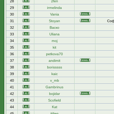
28
zfen
29
irmelinda
30
Vania
31
Stoyan
Соф
32
Васко
33
Uliana
34
moj
35
kit
36
petkova70
37
andimit
38
borisssss
39
kaic
40
v_mb
41
Gambrinus
42
bojidar
43
Scofield
44
Kat
45
itilien