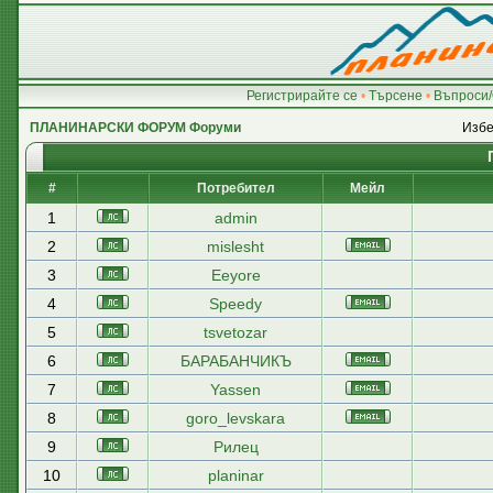
Регистрирайте се
•
Търсене
•
Въпроси/
ПЛАНИНАРСКИ ФОРУМ Форуми
Избе
#
Потребител
Мейл
1
admin
2
mislesht
3
Eeyore
4
Speedy
5
tsvetozar
6
БАРАБАНЧИКЪ
7
Yassen
8
goro_levskara
9
Рилец
10
planinar