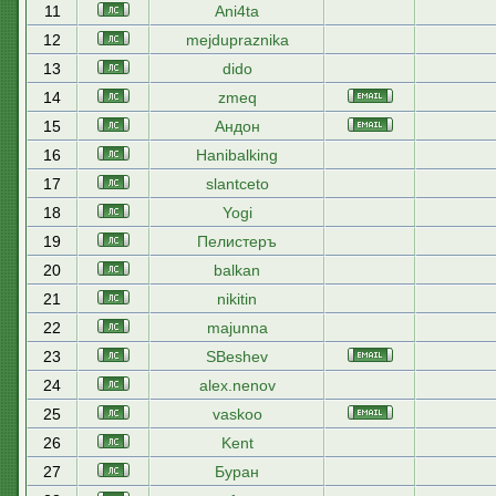
11
Ani4ta
12
mejdupraznika
13
dido
14
zmeq
15
Андон
16
Hanibalking
17
slantceto
18
Yogi
19
Пелистеръ
20
balkan
21
nikitin
22
majunna
23
SBeshev
24
alex.nenov
25
vaskoo
26
Kent
27
Буран