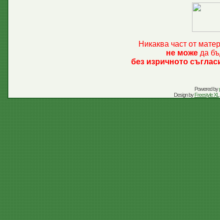
Никаква част от мате
не може
да бъ
без изричното съглас
Powered by
Design by
Freestyle XL