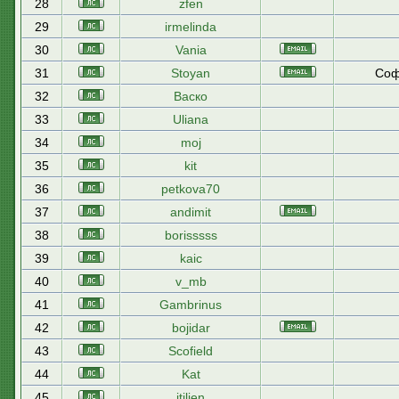
28
zfen
29
irmelinda
30
Vania
31
Stoyan
Соф
32
Васко
33
Uliana
34
moj
35
kit
36
petkova70
37
andimit
38
borisssss
39
kaic
40
v_mb
41
Gambrinus
42
bojidar
43
Scofield
44
Kat
45
itilien