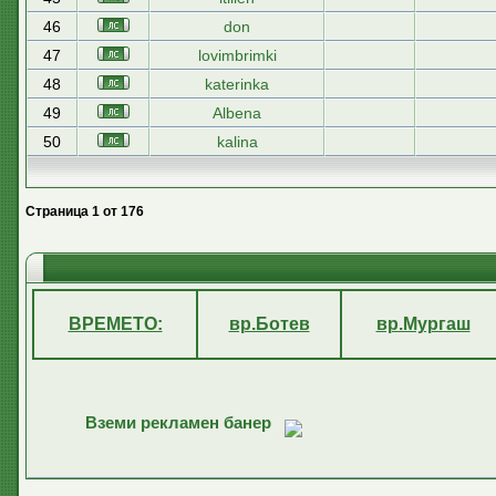
46
don
47
lovimbrimki
48
katerinka
49
Albena
50
kalina
Страница
1
от
176
ВРЕМЕТО:
вр.Ботев
вр.Мургаш
Вземи рекламен банер