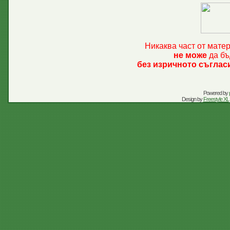
Никаква част от мате
не може
да бъ
без изричното съглас
Powered by
Design by
Freestyle XL