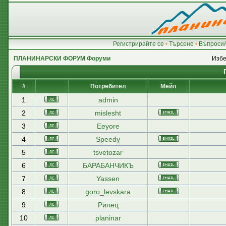
Регистрирайте се
•
Търсене
•
Въпроси/
ПЛАНИНАРСКИ ФОРУМ Форуми
Избе
#
Потребител
Мейл
1
admin
2
mislesht
3
Eeyore
4
Speedy
5
tsvetozar
6
БАРАБАНЧИКЪ
7
Yassen
8
goro_levskara
9
Рилец
10
planinar