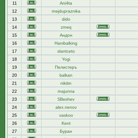
11
Ani4ta
12
mejdupraznika
13
dido
14
zmeq
15
Андон
16
Hanibalking
17
slantceto
18
Yogi
19
Пелистеръ
20
balkan
21
nikitin
22
majunna
23
SBeshev
24
alex.nenov
25
vaskoo
26
Kent
27
Буран