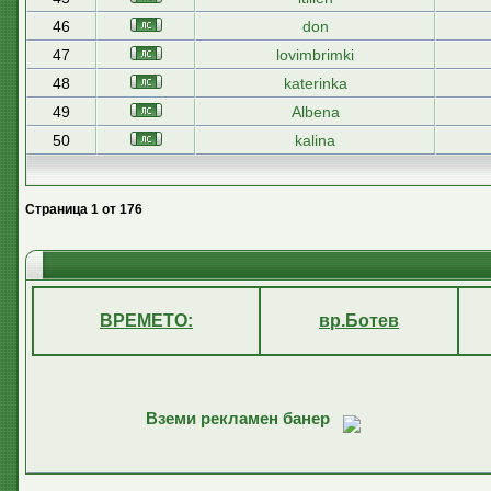
46
don
47
lovimbrimki
48
katerinka
49
Albena
50
kalina
Страница
1
от
176
ВРЕМЕТО:
вр.Ботев
Вземи рекламен банер