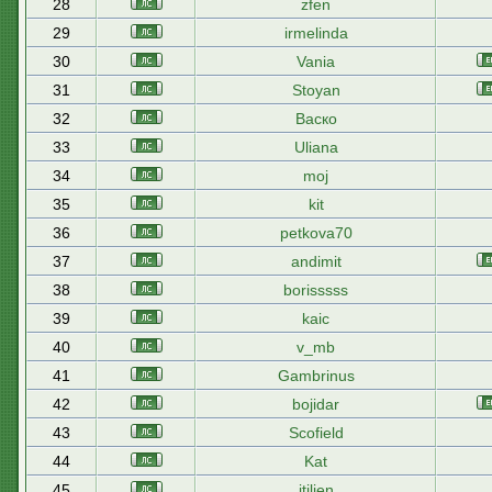
28
zfen
29
irmelinda
30
Vania
31
Stoyan
32
Васко
33
Uliana
34
moj
35
kit
36
petkova70
37
andimit
38
borisssss
39
kaic
40
v_mb
41
Gambrinus
42
bojidar
43
Scofield
44
Kat
45
itilien