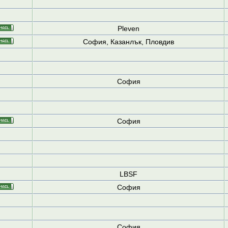
Pleven
София, Казанлък, Пловдив
София
София
LBSF
София
София