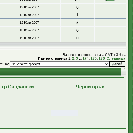
0
12 Юли 2007
1
12 Юли 2007
5
12 Юли 2007
0
18 Юли 2007
0
19 Юли 2007
Часовете са според зоната GMT + 3 Часа
Иди на страница
1
,
2
,
3
...
174
,
175
,
176
Следваща
те на:
гр.Сандански
Черни връх