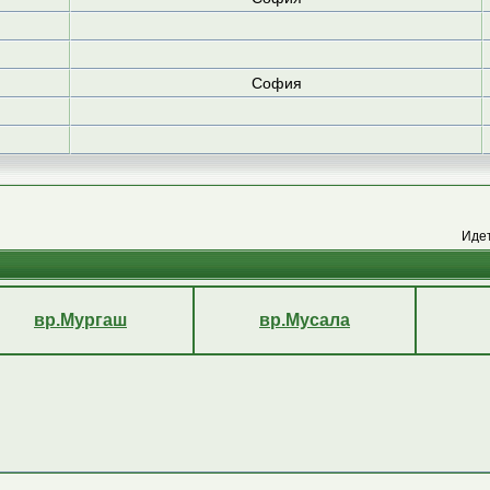
София
Иде
вр.Мургаш
вр.Мусала