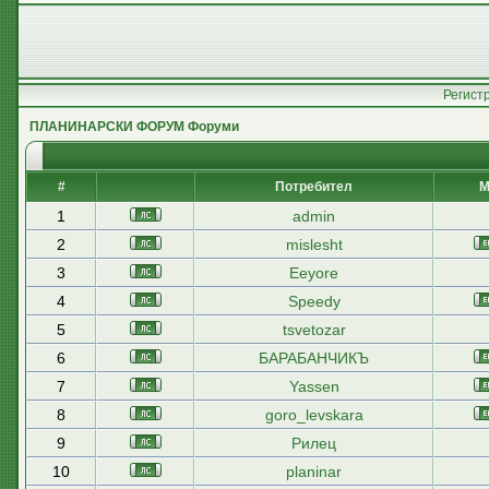
Регист
ПЛАНИНАРСКИ ФОРУМ Форуми
#
Потребител
М
1
admin
2
mislesht
3
Eeyore
4
Speedy
5
tsvetozar
6
БАРАБАНЧИКЪ
7
Yassen
8
goro_levskara
9
Рилец
10
planinar