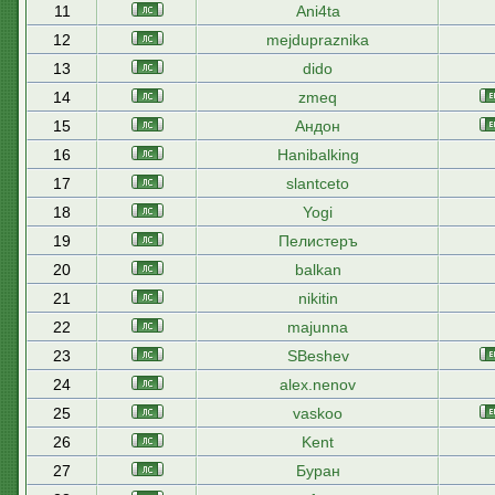
11
Ani4ta
12
mejdupraznika
13
dido
14
zmeq
15
Андон
16
Hanibalking
17
slantceto
18
Yogi
19
Пелистеръ
20
balkan
21
nikitin
22
majunna
23
SBeshev
24
alex.nenov
25
vaskoo
26
Kent
27
Буран