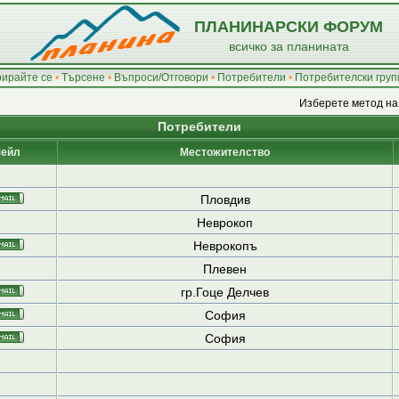
ПЛАНИНАРСКИ ФОРУМ
всичко за планината
рирайте се
•
Търсене
•
Въпроси/Отговори
•
Потребители
•
Потребителски груп
Изберете метод на
Потребители
ейл
Местожителство
Пловдив
Неврокоп
Неврокопъ
Плевен
гр.Гоце Делчев
София
София