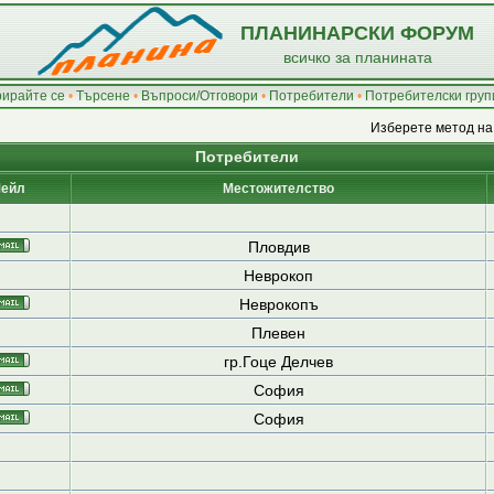
ПЛАНИНАРСКИ ФОРУМ
всичко за планината
рирайте се
•
Търсене
•
Въпроси/Отговори
•
Потребители
•
Потребителски груп
Изберете метод на
Потребители
ейл
Местожителство
Пловдив
Неврокоп
Неврокопъ
Плевен
гр.Гоце Делчев
София
София