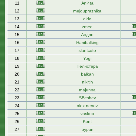
11
Ani4ta
12
mejdupraznika
13
dido
14
zmeq
15
Андон
16
Hanibalking
17
slantceto
18
Yogi
19
Пелистеръ
20
balkan
21
nikitin
22
majunna
23
SBeshev
24
alex.nenov
25
vaskoo
26
Kent
27
Буран