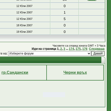
0
12 Юли 2007
1
12 Юли 2007
5
12 Юли 2007
0
18 Юли 2007
0
19 Юли 2007
Часовете са според зоната GMT + 3 Часа
Иди на страница
1
,
2
,
3
...
174
,
175
,
176
Следваща
те на:
гр.Сандански
Черни връх