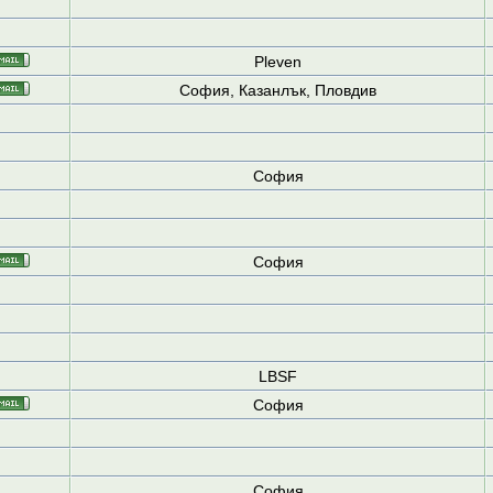
Pleven
София, Казанлък, Пловдив
София
София
LBSF
София
София