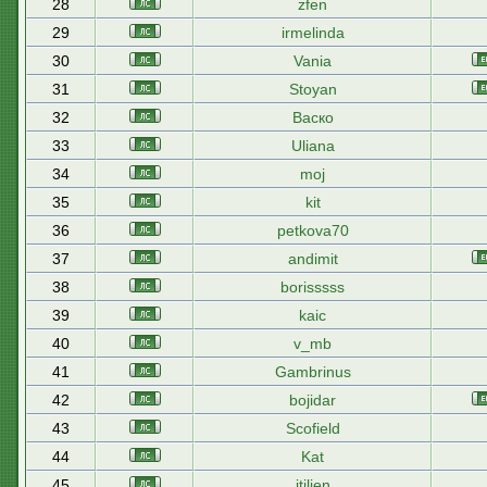
28
zfen
29
irmelinda
30
Vania
31
Stoyan
32
Васко
33
Uliana
34
moj
35
kit
36
petkova70
37
andimit
38
borisssss
39
kaic
40
v_mb
41
Gambrinus
42
bojidar
43
Scofield
44
Kat
45
itilien