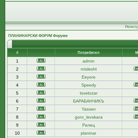
Регист
ПЛАНИНАРСКИ ФОРУМ Форуми
#
Потребител
М
1
admin
2
mislesht
3
Eeyore
4
Speedy
5
tsvetozar
6
БАРАБАНЧИКЪ
7
Yassen
8
goro_levskara
9
Рилец
10
planinar