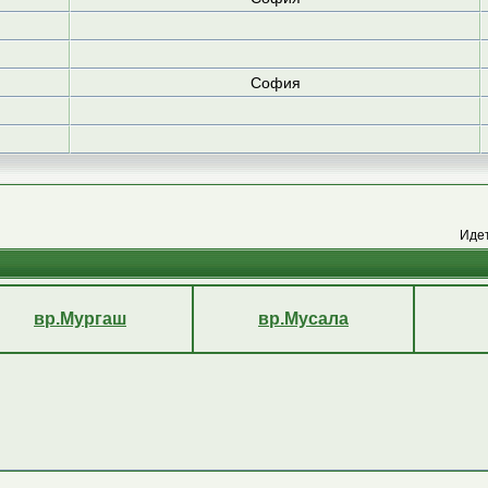
София
Иде
вр.Мургаш
вр.Мусала