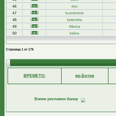
46
don
47
lovimbrimki
48
katerinka
49
Albena
50
kalina
Страница
1
от
176
ВРЕМЕТО:
вр.Ботев
Вземи рекламен банер