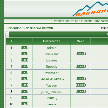
Регистрирайте се
•
Търсене
•
Въпроси/
ПЛАНИНАРСКИ ФОРУМ Форуми
Избе
#
Потребител
Мейл
1
admin
2
mislesht
3
Eeyore
4
Speedy
5
tsvetozar
6
БАРАБАНЧИКЪ
7
Yassen
8
goro_levskara
9
Рилец
10
planinar