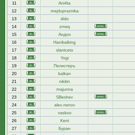
11
Ani4ta
12
mejdupraznika
13
dido
14
zmeq
15
Андон
16
Hanibalking
17
slantceto
18
Yogi
19
Пелистеръ
20
balkan
21
nikitin
22
majunna
23
SBeshev
24
alex.nenov
25
vaskoo
26
Kent
27
Буран