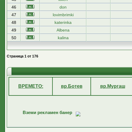
46
don
47
lovimbrimki
48
katerinka
49
Albena
50
kalina
Страница
1
от
176
ВРЕМЕТО:
вр.Ботев
вр.Мургаш
Вземи рекламен банер