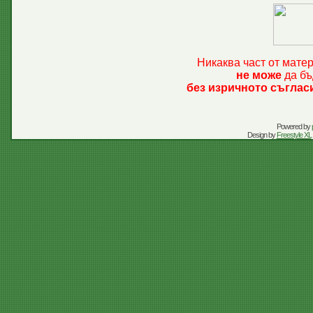
Никаква част от мате
не може
да бъ
без изричното съглас
Powered by
Design by
Freestyle XL