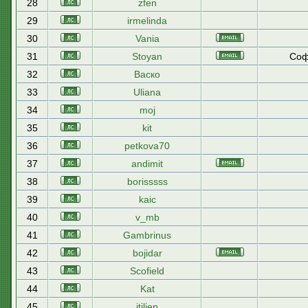
28
zfen
29
irmelinda
30
Vania
31
Stoyan
Соф
32
Васко
33
Uliana
34
moj
35
kit
36
petkova70
37
andimit
38
borisssss
39
kaic
40
v_mb
41
Gambrinus
42
bojidar
43
Scofield
44
Kat
45
itilien