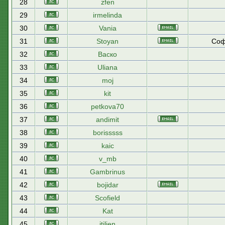
28
zfen
29
irmelinda
30
Vania
31
Stoyan
Соф
32
Васко
33
Uliana
34
moj
35
kit
36
petkova70
37
andimit
38
borisssss
39
kaic
40
v_mb
41
Gambrinus
42
bojidar
43
Scofield
44
Kat
45
itilien