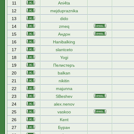
11
Ani4ta
12
mejdupraznika
13
dido
14
zmeq
15
Андон
16
Hanibalking
17
slantceto
18
Yogi
19
Пелистеръ
20
balkan
21
nikitin
22
majunna
23
SBeshev
24
alex.nenov
25
vaskoo
26
Kent
27
Буран