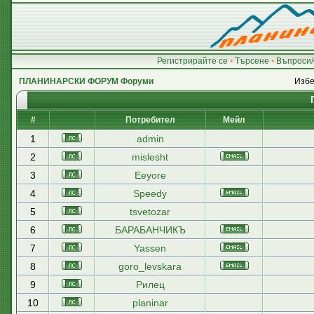
Регистрирайте се
•
Търсене
•
Въпроси/
ПЛАНИНАРСКИ ФОРУМ Форуми
Избе
#
Потребител
Мейл
1
admin
2
mislesht
3
Eeyore
4
Speedy
5
tsvetozar
6
БАРАБАНЧИКЪ
7
Yassen
8
goro_levskara
9
Рилец
10
planinar