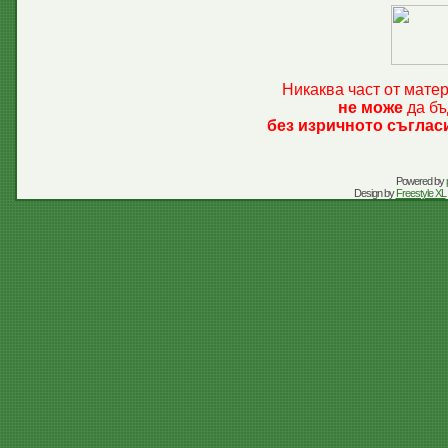
Никаква част от мате
не може
да бъ
без изричното съглас
Powered by
Design by
Freestyle XL