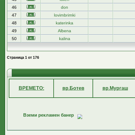
46
don
47
lovimbrimki
48
katerinka
49
Albena
50
kalina
Страница
1
от
176
ВРЕМЕТО:
вр.Ботев
вр.Мургаш
Вземи рекламен банер