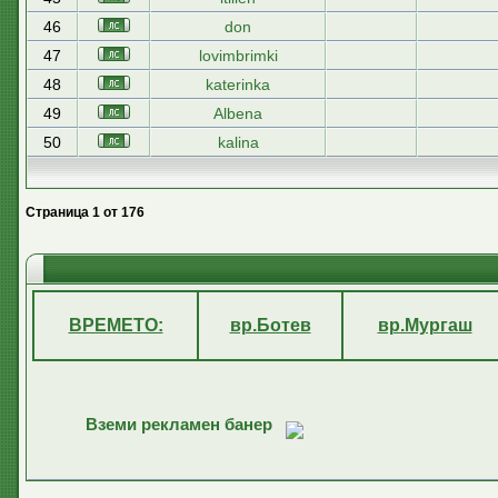
46
don
47
lovimbrimki
48
katerinka
49
Albena
50
kalina
Страница
1
от
176
ВРЕМЕТО:
вр.Ботев
вр.Мургаш
Вземи рекламен банер