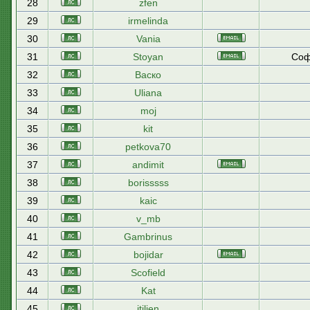
28
zfen
29
irmelinda
30
Vania
31
Stoyan
Соф
32
Васко
33
Uliana
34
moj
35
kit
36
petkova70
37
andimit
38
borisssss
39
kaic
40
v_mb
41
Gambrinus
42
bojidar
43
Scofield
44
Kat
45
itilien