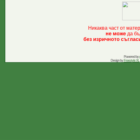
Никаква част от мате
не може
да бъ
без изричното съглас
Powered by
Design by
Freestyle XL