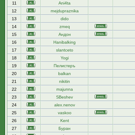
11
Ani4ta
12
mejdupraznika
13
dido
14
zmeq
15
Андон
16
Hanibalking
17
slantceto
18
Yogi
19
Пелистеръ
20
balkan
21
nikitin
22
majunna
23
SBeshev
24
alex.nenov
25
vaskoo
26
Kent
27
Буран