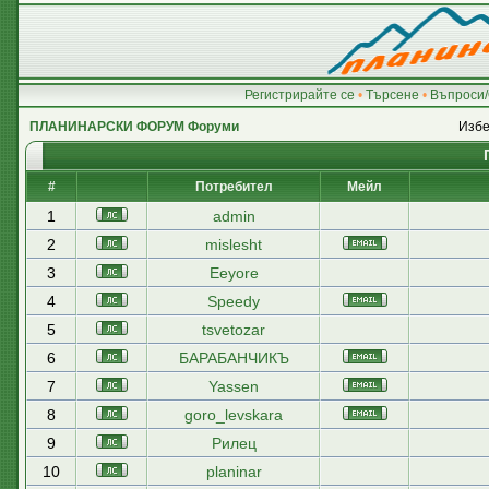
Регистрирайте се
•
Търсене
•
Въпроси/
ПЛАНИНАРСКИ ФОРУМ Форуми
Избе
#
Потребител
Мейл
1
admin
2
mislesht
3
Eeyore
4
Speedy
5
tsvetozar
6
БАРАБАНЧИКЪ
7
Yassen
8
goro_levskara
9
Рилец
10
planinar