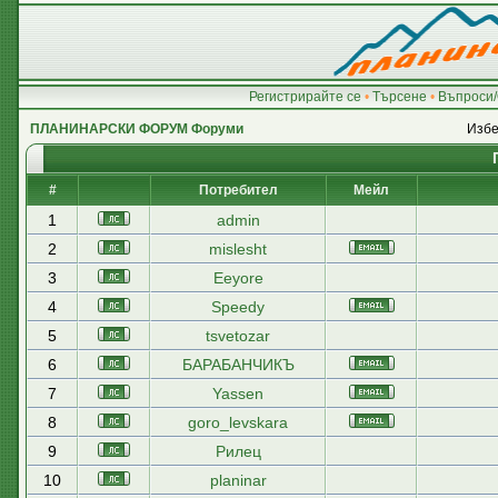
Регистрирайте се
•
Търсене
•
Въпроси/
ПЛАНИНАРСКИ ФОРУМ Форуми
Избе
#
Потребител
Мейл
1
admin
2
mislesht
3
Eeyore
4
Speedy
5
tsvetozar
6
БАРАБАНЧИКЪ
7
Yassen
8
goro_levskara
9
Рилец
10
planinar