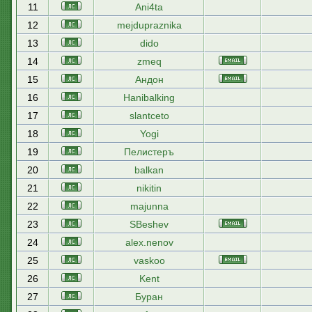
11
Ani4ta
12
mejdupraznika
13
dido
14
zmeq
15
Андон
16
Hanibalking
17
slantceto
18
Yogi
19
Пелистеръ
20
balkan
21
nikitin
22
majunna
23
SBeshev
24
alex.nenov
25
vaskoo
26
Kent
27
Буран