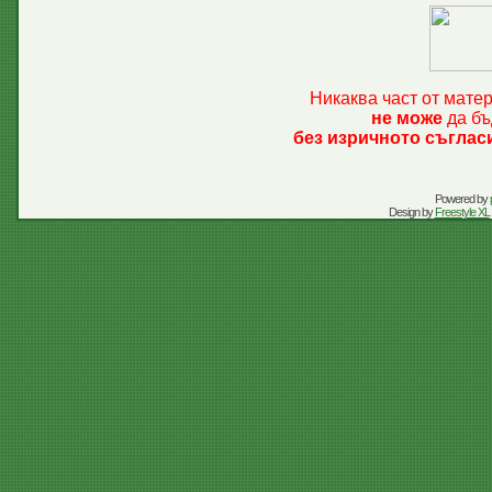
Никаква част от мате
не може
да бъ
без изричното съглас
Powered by
Design by
Freestyle XL