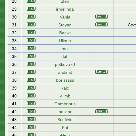
28
zfen
29
irmelinda
30
Vania
31
Stoyan
Соф
32
Васко
33
Uliana
34
moj
35
kit
36
petkova70
37
andimit
38
borisssss
39
kaic
40
v_mb
41
Gambrinus
42
bojidar
43
Scofield
44
Kat
45
itilien