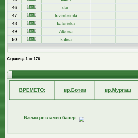
46
don
47
lovimbrimki
48
katerinka
49
Albena
50
kalina
Страница
1
от
176
ВРЕМЕТО:
вр.Ботев
вр.Мургаш
Вземи рекламен банер