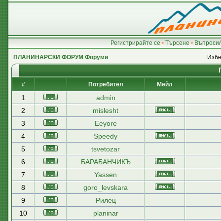
Регистрирайте се
•
Търсене
•
Въпроси/
ПЛАНИНАРСКИ ФОРУМ Форуми
Избе
#
Потребител
Мейл
1
admin
2
mislesht
3
Eeyore
4
Speedy
5
tsvetozar
6
БАРАБАНЧИКЪ
7
Yassen
8
goro_levskara
9
Рилец
10
planinar