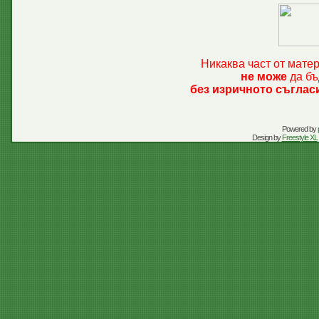
Никаква част от мате
не може
да бъ
без изричното съглас
Powered by
Design by
Freestyle XL