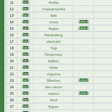
11
Ani4ta
12
mejdupraznika
13
dido
14
zmeq
15
Андон
16
Hanibalking
17
slantceto
18
Yogi
19
Пелистеръ
20
balkan
21
nikitin
22
majunna
23
SBeshev
24
alex.nenov
25
vaskoo
26
Kent
27
Буран