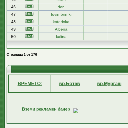
46
don
47
lovimbrimki
48
katerinka
49
Albena
50
kalina
Страница
1
от
176
ВРЕМЕТО:
вр.Ботев
вр.Мургаш
Вземи рекламен банер