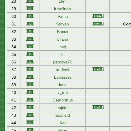
28
zfen
29
irmelinda
30
Vania
31
Stoyan
Соф
32
Васко
33
Uliana
34
moj
35
kit
36
petkova70
37
andimit
38
borisssss
39
kaic
40
v_mb
41
Gambrinus
42
bojidar
43
Scofield
44
Kat
45
itilien