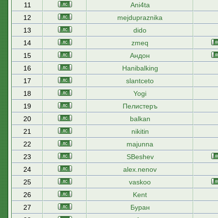
11
Ani4ta
12
mejdupraznika
13
dido
14
zmeq
15
Андон
16
Hanibalking
17
slantceto
18
Yogi
19
Пелистеръ
20
balkan
21
nikitin
22
majunna
23
SBeshev
24
alex.nenov
25
vaskoo
26
Kent
27
Буран