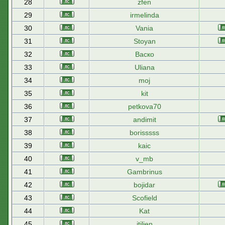
28
zfen
29
irmelinda
30
Vania
31
Stoyan
32
Васко
33
Uliana
34
moj
35
kit
36
petkova70
37
andimit
38
borisssss
39
kaic
40
v_mb
41
Gambrinus
42
bojidar
43
Scofield
44
Kat
45
itilien