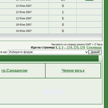
0
12 Юли 2007
1
12 Юли 2007
5
12 Юли 2007
0
18 Юли 2007
0
19 Юли 2007
Часовете са според зоната GMT + 3 Часа
Иди на страница
1
,
2
,
3
...
174
,
175
,
176
Следваща
те на:
гр.Сандански
Черни връх