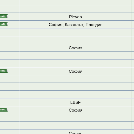
Pleven
София, Казанлък, Пловдив
София
София
LBSF
София
София