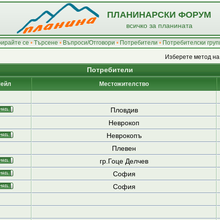
ПЛАНИНАРСКИ ФОРУМ
всичко за планината
рирайте се
•
Търсене
•
Въпроси/Отговори
•
Потребители
•
Потребителски груп
Изберете метод на
Потребители
ейл
Местожителство
Пловдив
Неврокоп
Неврокопъ
Плевен
гр.Гоце Делчев
София
София