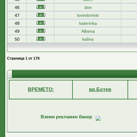
46
don
47
lovimbrimki
48
katerinka
49
Albena
50
kalina
Страница
1
от
176
ВРЕМЕТО:
вр.Ботев
Вземи рекламен банер