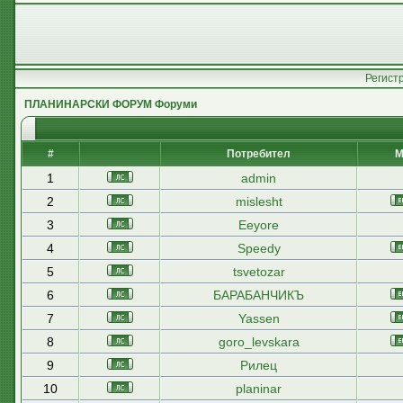
Регист
ПЛАНИНАРСКИ ФОРУМ Форуми
#
Потребител
М
1
admin
2
mislesht
3
Eeyore
4
Speedy
5
tsvetozar
6
БАРАБАНЧИКЪ
7
Yassen
8
goro_levskara
9
Рилец
10
planinar