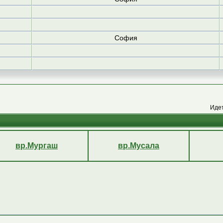
София
Иде
вр.Мургаш
вр.Мусала