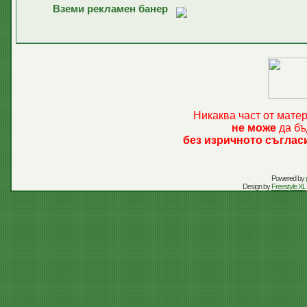
Вземи рекламен банер
Никаква част от мате
не може
да бъ
без изричното съглас
Powered by
Design by
Freestyle XL