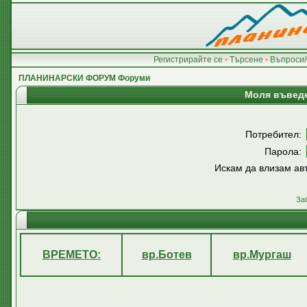
Регистрирайте се
•
Търсене
•
Въпроси/
ПЛАНИНАРСКИ ФОРУМ Форуми
Моля въведе
Потребител:
Парола:
Искам да влизам ав
За
ВРЕМЕТО:
вр.Ботев
вр.Мургаш